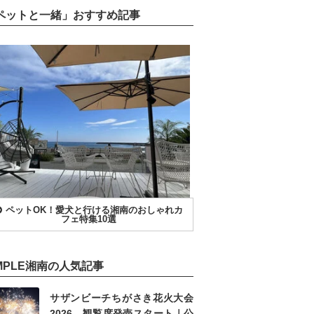
ペットと一緒」おすすめ記事
ペットOK！愛犬と行ける湘南のおしゃれカ
フェ特集10選
IMPLE湘南の人気記事
サザンビーチちがさき花火大会
2026、観覧席発売スタート｜公