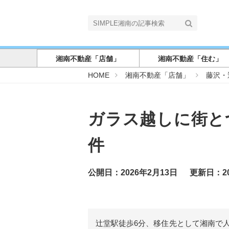
湘南不動産「店舗」
湘南不動産「住む」
S
HOME
湘南不動産「店舗」
藤沢・
I
M
P
L
E
ガラス越しに街と
湘
南
件
公開日：2026年2月13日
更新日：20
辻堂駅徒歩6分、移住先として湘南で