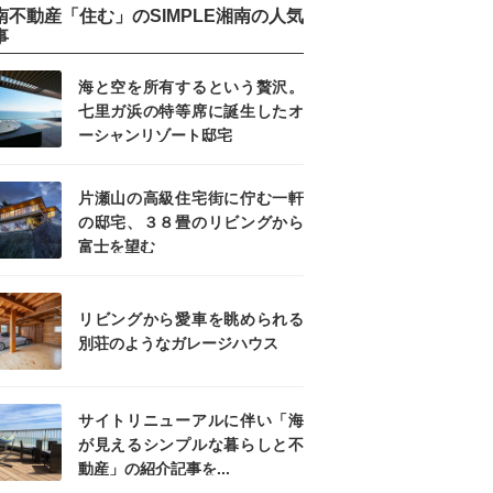
南不動産「住む」のSIMPLE湘南の人気
事
海と空を所有するという贅沢。
七里ガ浜の特等席に誕生したオ
ーシャンリゾート邸宅
片瀬山の高級住宅街に佇む一軒
の邸宅、３８畳のリビングから
富士を望む
リビングから愛車を眺められる
別荘のようなガレージハウス
サイトリニューアルに伴い「海
が見えるシンプルな暮らしと不
動産」の紹介記事を...