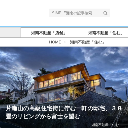
湘南不動産「店舗」
湘南不動産「住む」
S
HOME
湘南不動産「住む」
I
M
P
L
E
湘
南
片瀬山の高級住宅街に佇む一軒の邸宅、３８
畳のリビングから富士を望む
湘南不動産「住む」