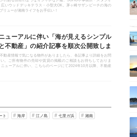
ジのある別荘のようなオシャレな戸建、SOHOや事務所・スタジオ
 広いウッドデッキテラス・小型犬OK。茅ヶ崎サザンビーチの海の
ブリューが湘南ライフをお手伝い！
記事を読む
ニューアルに伴い「海が見えるシンプル
と不動産」の紹介記事を順次公開致しま
記事を読む
不動産情報で気になる物件がありましたら、各記事より詳細をお問
さい。ご所有物件の売却や賃貸の掲載のご相談もお待ちしておりま
リニューアルに伴い、こちらのページにて2024年10月以降、不動産
記事を順次公開して参ります。 【海の前の不動産会社：株式会社ダ
 】
記事を読む
ート
海岸
江ノ島
七里ガ浜
湘南
記事を読む