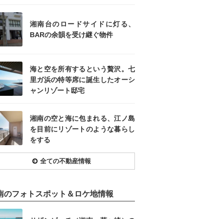
湘南台のロードサイドに灯る、
BARの余韻を受け継ぐ物件
海と空を所有するという贅沢。七
里ガ浜の特等席に誕生したオーシ
ャンリゾート邸宅
湘南の空と海に包まれる、江ノ島
を目前にリゾートのような暮らし
をする
全ての不動産情報
南のフォトスポット＆ロケ地情報