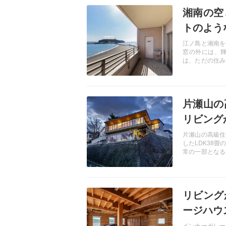
記事を読む
湘南の空
トのよう
江ノ島と湘南を
窓の外には、
は、ただの住み
選択だ。
記事を読む
片瀬山の
リビング
片瀬山の高級住
したLDK38
常の一部となる
で過ごす至福の
フスタイルを叶
記事を読む
リビング
ージハウ