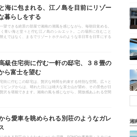
と海に包まれる、江ノ島を目前にリゾー
記事を読む
な暮らしをする
一望できる絶景の部屋で湘南の潮風を感じながら、毎朝目覚める。
輝く青い海と堂々と佇む江ノ島のシルエット。この場所に住むこと
替えではなく、まるでリゾートホテルのような非日常を日常にする
記事を読む
高級住宅街に佇む一軒の邸宅、３８畳の
記事を読む
から富士を望む
宅街に佇むこの邸宅は、贅沢な時間を約束する特別な空間。広々と
畳のリビングからは、晴れた日には雄大な富士山が望め、その景色が日
贅沢を堪能できます。湘南の風を感じながら、開放感あふれる空間
ひととき。静寂と洗練が共存するこの住まいは、まさに理想のライ
える場所です。
から愛車を眺められる別荘のようなガレ
湘
ス
記事を読む