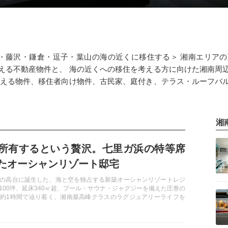
・藤沢・鎌倉・逗子・葉山の海の近くに移住する＞ 湘南エリア
える不動産物件と、 海の近くへの移住を考える方に向けた湘南周
見える物件、移住者向け物件、古民家、庭付き、テラス・ルーフバ
湘
記事を読む
所有するという贅沢。七里ガ浜の特等席
たオーシャンリゾート邸宅
の高台に誕生した、海と空を独占する新築オーシャンリゾートレジ
記事を読む
100坪、延床340㎡超、プール・サウナ・ジャグジーを備えた圧巻の
約1時間で辿り着く、湘南最高峰クラスのラグジュアリーライフを