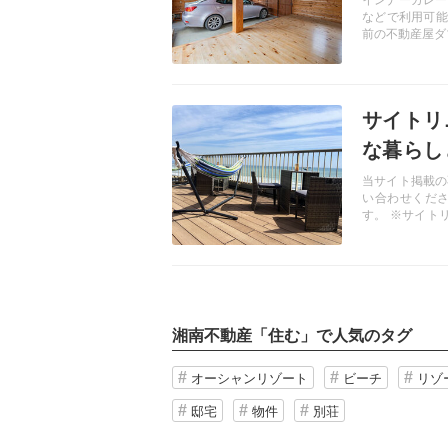
インナーガレー
などで利用可能
前の不動産屋ダ
記事を読む
サイトリ
な暮らし
す。
当サイト掲載の
い合わせくだ
す。 ※サイト
関連コンテンツ
ブリュー・提供
湘南不動産「住む」で人気のタグ
オーシャンリゾート
ビーチ
リゾ
邸宅
物件
別荘