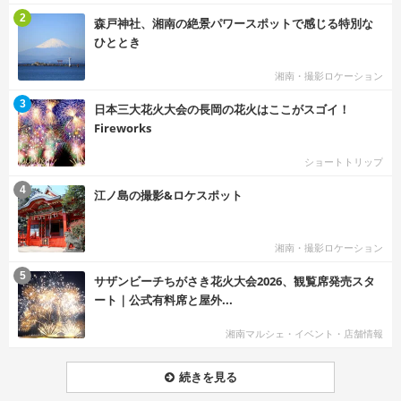
む
2
森戸神社、湘南の絶景パワースポットで感じる特別な
ひととき
湘南・撮影ロケーション
む
3
日本三大花火大会の長岡の花火はここがスゴイ！
Fireworks
ショートトリップ
む
4
江ノ島の撮影&ロケスポット
湘南・撮影ロケーション
む
5
サザンビーチちがさき花火大会2026、観覧席発売スタ
ート｜公式有料席と屋外...
湘南マルシェ・イベント・店舗情報
続きを見る