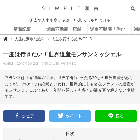
湘南で人生を変える新しい暮らしを見つける
新着記事
湘南不動産「店舗」
湘南不動産「住む」
湘
S
人生に素敵な旅を
人生を変える旅-WORLD

I
M
P
一度は行きたい！世界遺産モンサンミッシェル
L
E
湘
公開日：2016年8月2日
更新日：2016年8月2日
南
フランスは世界遺産の宝庫。世界第4位に当たる39もの世界遺産があり
ますが、その中でも絶景といわれ、世界的にも有名なフランスの遺産が
モンサンミシェルであり、年間を通しても多くの観光客が絶えない場所
です。
シェア
ツイート
送る
目次