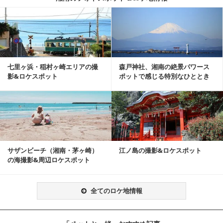
記事を読む
七里ヶ浜・稲村ヶ崎エリアの撮
森戸神社、湘南の絶景パワース
影&ロケスポット
ポットで感じる特別なひととき
記事を読む
サザンビーチ（湘南・茅ヶ崎）
江ノ島の撮影&ロケスポット
の海撮影&周辺ロケスポット
全てのロケ地情報