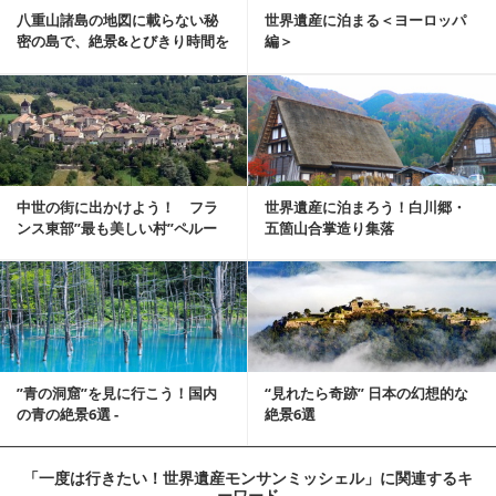
八重山諸島の地図に載らない秘
世界遺産に泊まる＜ヨーロッパ
密の島で、絶景&とびきり時間を
編＞
満喫
中世の街に出かけよう！ フラ
世界遺産に泊まろう！白川郷・
ンス東部”最も美しい村”ペルー
五箇山合掌造り集落
ジュ探訪
”青の洞窟”を見に行こう！国内
“見れたら奇跡” 日本の幻想的な
の青の絶景6選 -
絶景6選
「一度は行きたい！世界遺産モンサンミッシェル」
に関連するキ
ーワード