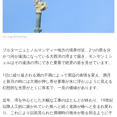
via
img.4travel.jp
ブルターニュとノルマンディー地方の境界付近、2つの県を分
かつ河が遠浅になっている大西洋の湾まで届き、モンサンミシ
ェルはその遠浅の湾にできた要塞で絶景の姿を見せています。
1日に繰り返される潮の干満によって周辺の表情を変え、満月
と新月の時には大潮が押し寄せ要塞が水に浮かぶように見える
幻想的な光景がとくに有名で、一見の価値があります。
近年、湾を中心とした大幅な工事のほとんどが終わり、19世紀
以降人工的に築かれていた島へと続く道路が橋へと生まれ変わ
り、これにより以前見られた満潮時の海水が島を回るように干