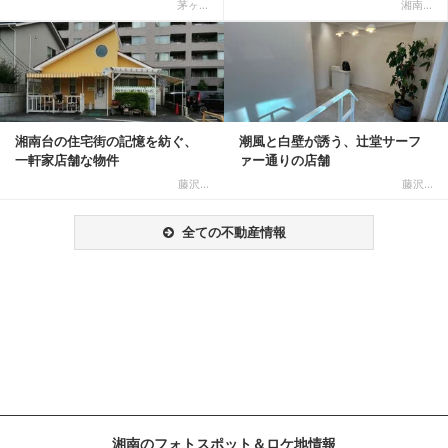
茅ヶ...
湘南...
記事を読む
湘南台の住宅街の記憶を紡ぐ、
潮風と白壁が誘う、辻堂サーフ
一軒家店舗な物件
ァー通りの店舗
藤沢...
藤沢...
全ての不動産情報
湘南のフォトスポット＆ロケ地情報