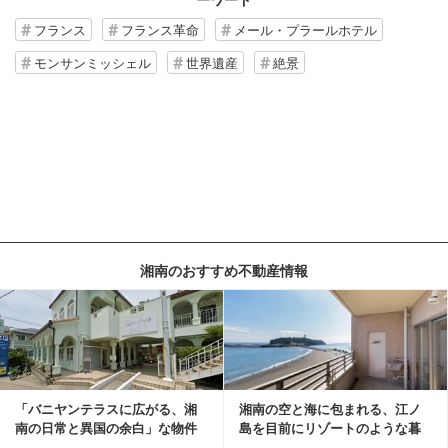
フランス
フランス革命
メール・プラールホテル
モンサンミッシェル
世界遺産
絶景
湘南のおすすめ不動産情報
記事を読む
「バニヤンテラスに広がる、湘
湘南の空と海に包まれる、江ノ
南の日常と異国の余白」な物件
島を目前にリゾートのような暮
らしをする