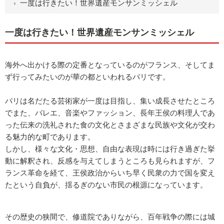
一度は行きたい！世界遺産モンサンミッシェル
一度は行きたい！世界遺産モンサンミッシェル
海外へ出かける際の定番となっているのがフランス、そしてま
ず行ってみたいのが華の都といわれるパリです。
パリは名だたる芸術家が一度は目指し、集い成長させたところ
でまた、バレエ、音楽やファッション、長年王侯の料理人であ
った伝来の洗礼された食の文化とさまざまな民族や文化が交わ
る魅力的な町であります。
しかし、様々な文化・思想、自由な表現は時には行き過ぎた挙
動に解釈され、反感を与えてしまうところも見られますが、フ
ランス革命を経て、王侯政治からいち早く民衆の力で国を変え
たという自負が、揺るぎのない市民の根源になっています。
その歴史の狭間で、修道院でありながら、百年戦争の際には城