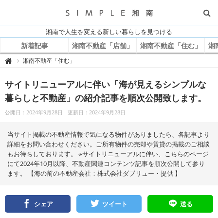
湘南で人生を変える新しい暮らしを見つける
新着記事
湘南不動産「店舗」
湘南不動産「住む」
湘
S
湘南不動産「住む」

I
M
P
サイトリニューアルに伴い「海が見えるシンプルな
L
E
湘
暮らしと不動産」の紹介記事を順次公開致します。
南
公開日：2024年9月28日
更新日：2024年9月28日
当サイト掲載の不動産情報で気になる物件がありましたら、各記事より
詳細をお問い合わせください。ご所有物件の売却や賃貸の掲載のご相談
もお待ちしております。 ※サイトリニューアルに伴い、こちらのページ
にて2024年10月以降、不動産関連コンテンツ記事を順次公開して参り
ます。 【海の前の不動産会社：株式会社ダブリュー・提供 】
シェア
ツイート
送る