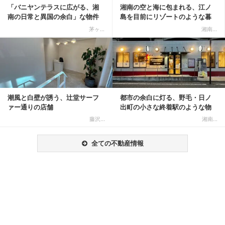
「バニヤンテラスに広がる、湘
湘南の空と海に包まれる、江ノ
南の日常と異国の余白」な物件
島を目前にリゾートのような暮
らしをする
茅ヶ...
湘南...
記事を読む
潮風と白壁が誘う、辻堂サーフ
都市の余白に灯る、野毛・日ノ
ァー通りの店舗
出町の小さな終着駅のような物
件
藤沢...
湘南...
全ての不動産情報