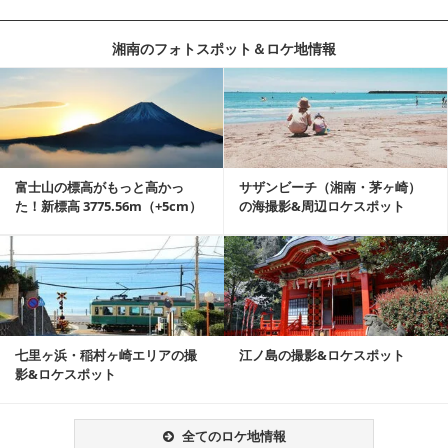
湘南のフォトスポット＆ロケ地情報
記事を読む
富士山の標高がもっと高かっ
サザンビーチ（湘南・茅ヶ崎）
た！新標高 3775.56m（+5cm）
の海撮影&周辺ロケスポット
記事を読む
七里ヶ浜・稲村ヶ崎エリアの撮
江ノ島の撮影&ロケスポット
影&ロケスポット
全てのロケ地情報