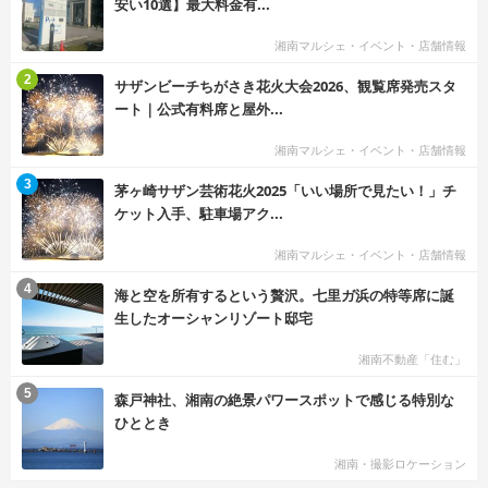
安い10選】最大料金有...
湘南マルシェ・イベント・店舗情報
む
2
サザンビーチちがさき花火大会2026、観覧席発売スタ
ート｜公式有料席と屋外...
湘南マルシェ・イベント・店舗情報
む
3
茅ヶ崎サザン芸術花火2025「いい場所で見たい！」チ
ケット入手、駐車場アク...
湘南マルシェ・イベント・店舗情報
む
4
海と空を所有するという贅沢。七里ガ浜の特等席に誕
生したオーシャンリゾート邸宅
湘南不動産「住む」
む
5
森戸神社、湘南の絶景パワースポットで感じる特別な
ひととき
湘南・撮影ロケーション