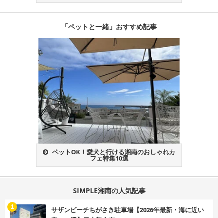
「ペットと一緒」おすすめ記事
ペットOK！愛犬と行ける湘南のおしゃれカ
フェ特集10選
SIMPLE湘南の人気記事
む
1
サザンビーチちがさき駐車場【2026年最新・海に近い