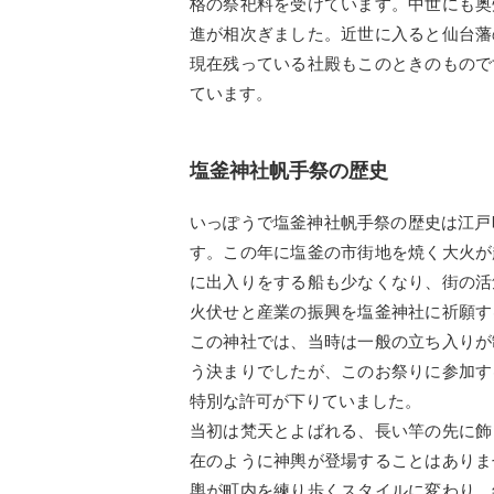
格の祭祀料を受けています。中世にも奥
進が相次ぎました。近世に入ると仙台藩
現在残っている社殿もこのときのもので
ています。
塩釜神社帆手祭の歴史
いっぽうで塩釜神社帆手祭の歴史は江戸
す。この年に塩釜の市街地を焼く大火が
に出入りをする船も少なくなり、街の活
火伏せと産業の振興を塩釜神社に祈願す
この神社では、当時は一般の立ち入りが
う決まりでしたが、このお祭りに参加す
特別な許可が下りていました。
当初は梵天とよばれる、長い竿の先に飾
在のように神輿が登場することはありま
輿が町内を練り歩くスタイルに変わり、