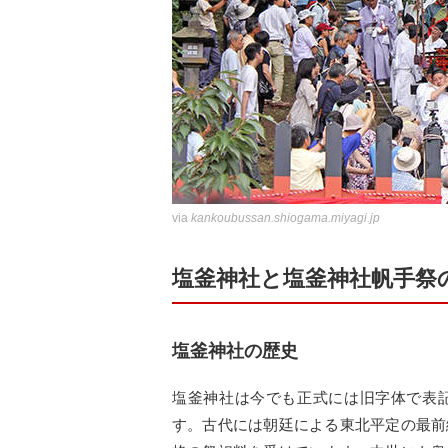
via
kankoubussan.shiogama.miyagi.jp
塩釜神社と塩釜神社帆手祭
塩釜神社の歴史
塩釜神社は今でも正式には旧字体で表
す。古代には朝廷による東北平定の最前