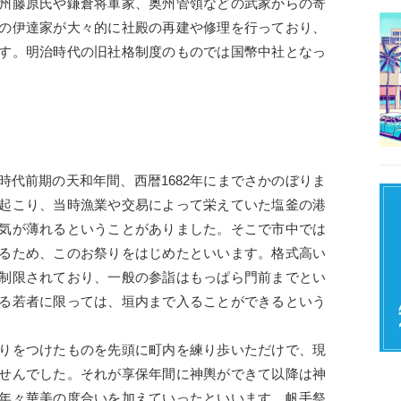
州藤原氏や鎌倉将軍家、奥州管領などの武家からの寄
の伊達家が大々的に社殿の再建や修理を行っており、
す。明治時代の旧社格制度のものでは国幣中社となっ
時代前期の天和年間、西暦1682年にまでさかのぼりま
起こり、当時漁業や交易によって栄えていた塩釜の港
気が薄れるということがありました。そこで市中では
るため、このお祭りをはじめたといいます。格式高い
制限されており、一般の参詣はもっぱら門前までとい
る若者に限っては、垣内まで入ることができるという
りをつけたものを先頭に町内を練り歩いただけで、現
せんでした。それが享保年間に神輿ができて以降は神
年々華美の度合いを加えていったといいます。帆手祭