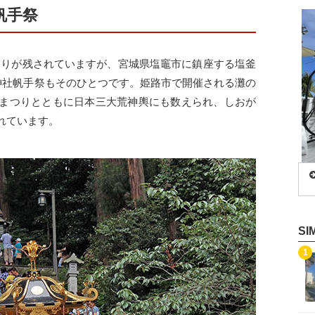
帆手祭
祭りが残されていますが、宮城県塩竈市に鎮座する塩釜
釜神社帆手祭もそのひとつです。姫路市で開催される灘の
まつりとともに日本三大荒神輿にも数えられ、しおが
れています。
S
記事を読む
1