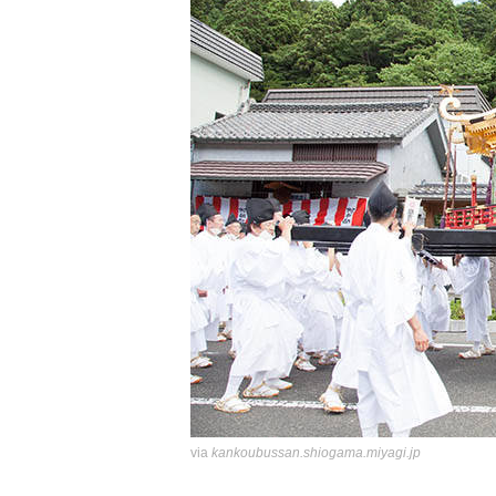
via
kankoubussan.shiogama.miyagi.jp