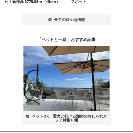
た！新標高 3775.56m（+5cm）
スポット
全てのロケ地情報
「ペットと一緒」おすすめ記事
ペットOK！愛犬と行ける湘南のおしゃれカ
フェ特集10選