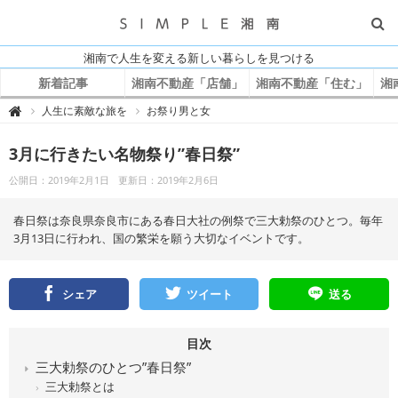
湘南で人生を変える新しい暮らしを見つける
新着記事
湘南不動産「店舗」
湘南不動産「住む」
湘
S
人生に素敵な旅を
お祭り男と女

I
M
P
3月に行きたい名物祭り”春日祭”
L
E
湘
公開日：2019年2月1日
更新日：2019年2月6日
南
春日祭は奈良県奈良市にある春日大社の例祭で三大勅祭のひとつ。毎年
3月13日に行われ、国の繁栄を願う大切なイベントです。
シェア
ツイート
送る
目次
三大勅祭のひとつ”春日祭”
三大勅祭とは