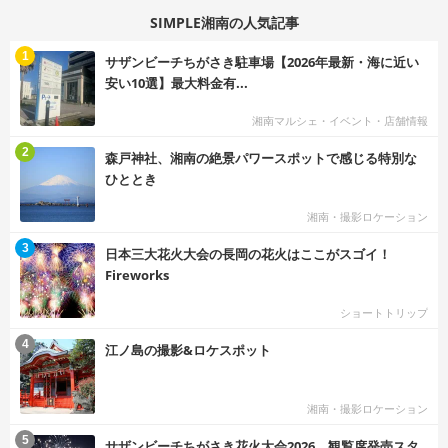
SIMPLE湘南の人気記事
む
1
サザンビーチちがさき駐車場【2026年最新・海に近い
安い10選】最大料金有...
湘南マルシェ・イベント・店舗情報
む
2
森戸神社、湘南の絶景パワースポットで感じる特別な
ひととき
湘南・撮影ロケーション
む
3
日本三大花火大会の長岡の花火はここがスゴイ！
Fireworks
ショートトリップ
む
4
江ノ島の撮影&ロケスポット
湘南・撮影ロケーション
む
5
サザンビーチちがさき花火大会2026、観覧席発売スタ