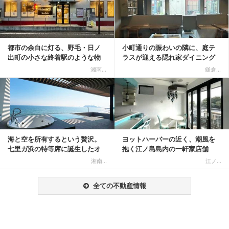
都市の余白に灯る、野毛・日ノ
小町通りの賑わいの隣に、庭テ
出町の小さな終着駅のような物
ラスが迎える隠れ家ダイニング
件
居抜き物件
湘南...
鎌倉...
記事を読む
海と空を所有するという贅沢。
ヨットハーバーの近く、潮風を
七里ガ浜の特等席に誕生したオ
抱く江ノ島島内の一軒家店舗
ーシャンリゾート邸宅
湘南...
江ノ...
全ての不動産情報