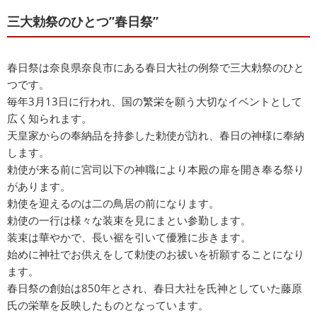
三大勅祭のひとつ”春日祭”
春日祭は奈良県奈良市にある春日大社の例祭で三大勅祭のひと
つです。
毎年3月13日に行われ、国の繁栄を願う大切なイベントとして
広く知られます。
天皇家からの奉納品を持参した勅使が訪れ、春日の神様に奉納
します。
勅使が来る前に宮司以下の神職により本殿の扉を開き奉る祭り
があります。
勅使を迎えるのは二の鳥居の前になります。
勅使の一行は様々な装束を見にまとい参勤します。
装束は華やかで、長い裾を引いて優雅に歩きます。
始めに神社でお供えをして勅使のお祓いを祈願することになり
ます。
春日祭の創始は850年とされ、春日大社を氏神としていた藤原
氏の栄華を反映したものとなっています。