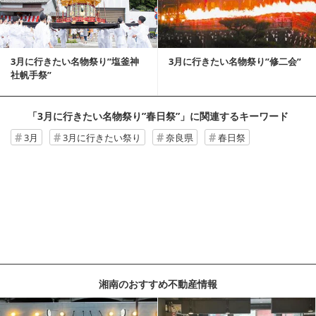
3月に行きたい名物祭り”塩釜神
3月に行きたい名物祭り”修二会”
社帆手祭”
「3月に行きたい名物祭り”春日祭”」
に関連するキーワード
3月
3月に行きたい祭り
奈良県
春日祭
湘南のおすすめ不動産情報
記事を読む