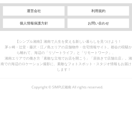
運営会社
利用規約
個人情報保護方針
お問い合わせ
【シンプル湘南】湘南で人生を変える新しい暮らしを見つけよう！
茅ヶ崎・辻堂・藤沢・江ノ島エリアの店舗物件・住宅情報サイト。都会の喧騒か
ら離れて、海辺の「リゾートライフ」と「リモートワーク」、
湘南エリアでの働き方「素敵な立地でお店を開こう」「居抜きで店舗出店」。湘
南での海辺のロケーション撮影に、素敵なフォトスポット・スタジオ情報もお届け
します！
Copyright © SIMPLE湘南 All rights reserved.