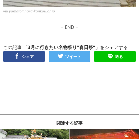
via
yamatoji.nara-kankou.or.jp
= END =
この記事
「3月に行きたい名物祭り”春日祭”」
をシェアする
シェア
ツイート
送る
関連する記事