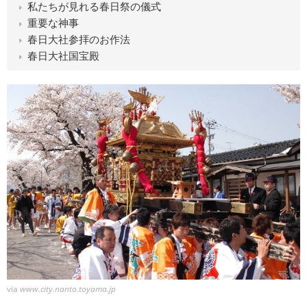
私たちが見れる春日祭の儀式
重要な神事
春日大社参拝のお作法
春日大社国宝殿
via
www.city.nanto.toyama.jp