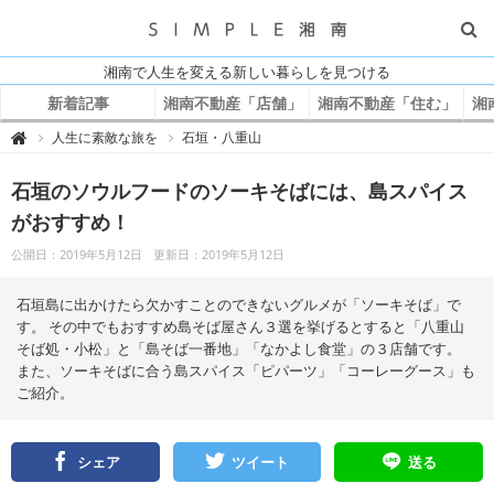
湘南で人生を変える新しい暮らしを見つける
新着記事
湘南不動産「店舗」
湘南不動産「住む」
湘
S
人生に素敵な旅を
石垣・八重山

I
M
P
石垣のソウルフードのソーキそばには、島スパイス
L
E
湘
がおすすめ！
南
公開日：2019年5月12日
更新日：2019年5月12日
石垣島に出かけたら欠かすことのできないグルメが「ソーキそば」で
す。 その中でもおすすめ島そば屋さん３選を挙げるとすると「八重山
そば処・小松」と「島そば一番地」「なかよし食堂」の３店舗です。
また、ソーキそばに合う島スパイス「ピパーツ」「コーレーグース」も
ご紹介。
シェア
ツイート
送る