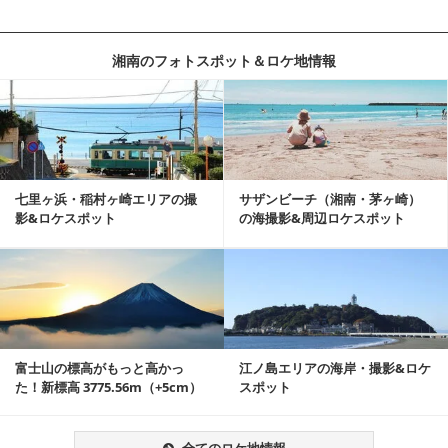
湘南のフォトスポット＆ロケ地情報
記事を読む
七里ヶ浜・稲村ヶ崎エリアの撮
サザンビーチ（湘南・茅ヶ崎）
影&ロケスポット
の海撮影&周辺ロケスポット
記事を読む
富士山の標高がもっと高かっ
江ノ島エリアの海岸・撮影&ロケ
た！新標高 3775.56m（+5cm）
スポット
全てのロケ地情報