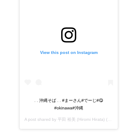
View this post on Instagram
. . 沖縄そば . . #まーさん#でーじ#😋
#okinawa#沖縄
A post shared by
平田 裕美 (Hiromi Hirata)
(@romihi0327) on