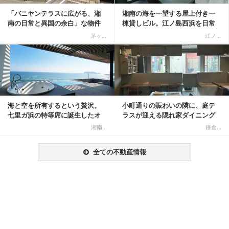
「バニヤンテラスに広がる、湘
湘南の海を一望する屋上付き一
南の日常と異国の余白」な物件
棟貸しビル。江ノ島西浜を日常
にできる特別な物件
茅ヶ...
江ノ...
記事を読む
海と空を所有するという贅沢。
小町通りの賑わいの隣に、庭テ
七里ガ浜の特等席に誕生したオ
ラスが迎える隠れ家ダイニング
ーシャンリゾート邸宅
居抜き物件
湘南...
鎌倉...
全ての不動産情報