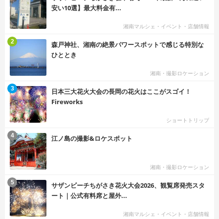
安い10選】最大料金有...
湘南マルシェ・イベント・店舗情報
む
2
森戸神社、湘南の絶景パワースポットで感じる特別な
ひととき
湘南・撮影ロケーション
む
3
日本三大花火大会の長岡の花火はここがスゴイ！
Fireworks
ショートトリップ
む
4
江ノ島の撮影&ロケスポット
湘南・撮影ロケーション
む
5
サザンビーチちがさき花火大会2026、観覧席発売スタ
ート｜公式有料席と屋外...
湘南マルシェ・イベント・店舗情報