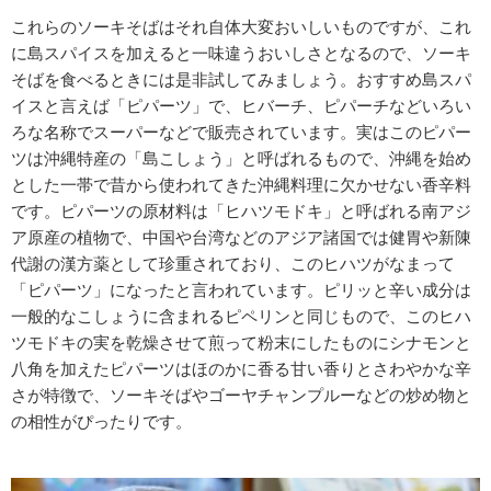
これらのソーキそばはそれ自体大変おいしいものですが、これ
に島スパイスを加えると一味違うおいしさとなるので、ソーキ
そばを食べるときには是非試してみましょう。おすすめ島スパ
イスと言えば「ピパーツ」で、ヒバーチ、ピパーチなどいろい
ろな名称でスーパーなどで販売されています。実はこのピパー
ツは沖縄特産の「島こしょう」と呼ばれるもので、沖縄を始め
とした一帯で昔から使われてきた沖縄料理に欠かせない香辛料
です。ピパーツの原材料は「ヒハツモドキ」と呼ばれる南アジ
ア原産の植物で、中国や台湾などのアジア諸国では健胃や新陳
代謝の漢方薬として珍重されており、このヒハツがなまって
「ピパーツ」になったと言われています。ピリッと辛い成分は
一般的なこしょうに含まれるピペリンと同じもので、このヒハ
ツモドキの実を乾燥させて煎って粉末にしたものにシナモンと
八角を加えたピパーツはほのかに香る甘い香りとさわやかな辛
さが特徴で、ソーキそばやゴーヤチャンプルーなどの炒め物と
の相性がぴったりです。