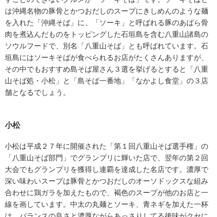
は沖縄名物の豚骨とかつおだしのスープにきしめんのような麺
を入れた「沖縄そば」に、「ソーキ」と呼ばれる豚のあばら骨
肉を煮込んだものをトッピングした石垣島を含む八重山諸島の
ソウルフードで、別名「八重山そば」とも呼ばれています。石
垣島にはソーキそばが食べられるお店がたくさんありますが、
その中でもおすすめ島そば屋さん３選を挙げるとすると「八重
山そば処・小松」と「島そば一番地」「なかよし食堂」の３店
舗となるでしょう。
小松
小松は平成２７年に開催された「第１回八重山そば選手権」の
「八重山そば部門」でグランプリに輝いた店で、翌年の第２回
大会でもグランプリを獲得し連覇を達成した名店です。濃厚で
深い味わいスープは豚骨とかつおだしのオーソドックスな組み
合わせに鶏ガラを加えたもので、褐色のスープが他のお店と一
線を画しています。中太の丸麺とソーキ、青ネギを加えた一杯
は、バランスの良さと濃厚ながらあっさりしてる後味がクセに