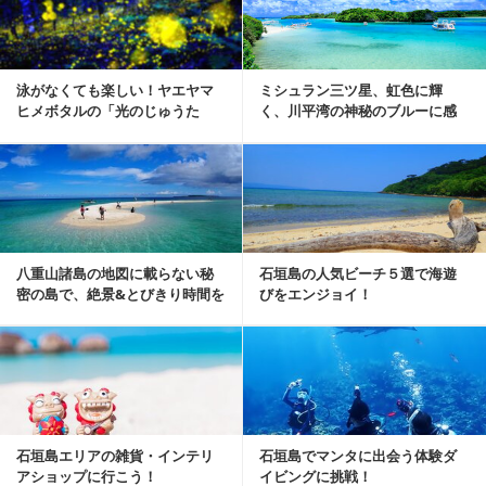
泳がなくても楽しい！ヤエヤマ
ミシュラン三ツ星、虹色に輝
ヒメボタルの「光のじゅうた
く、川平湾の神秘のブルーに感
ん」に、SUPで美ら...
動！
八重山諸島の地図に載らない秘
石垣島の人気ビーチ５選で海遊
密の島で、絶景&とびきり時間を
びをエンジョイ！
満喫
石垣島エリアの雑貨・インテリ
石垣島でマンタに出会う体験ダ
アショップに行こう！
イビングに挑戦！