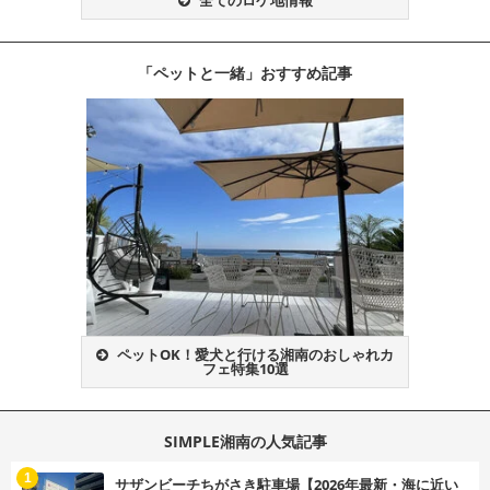
「ペットと一緒」おすすめ記事
ペットOK！愛犬と行ける湘南のおしゃれカ
フェ特集10選
SIMPLE湘南の人気記事
む
1
サザンビーチちがさき駐車場【2026年最新・海に近い