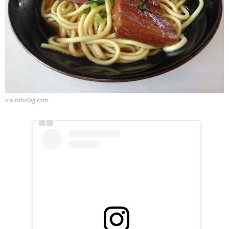
via
tabelog.com