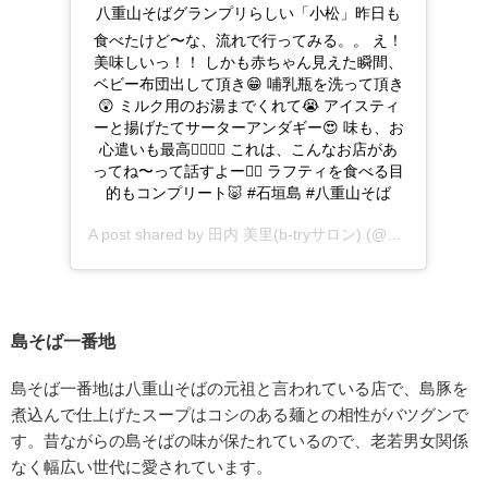
八重山そばグランプリらしい「小松」昨日も
食べたけど〜な、流れで行ってみる。。 え！
美味しいっ！！ しかも赤ちゃん見えた瞬間、
ベビー布団出して頂き😁 哺乳瓶を洗って頂き
😲 ミルク用のお湯までくれて😭 アイスティ
ーと揚げたてサーターアンダギー😍 味も、お
心遣いも最高👍🏻👍🏻 これは、こんなお店があ
ってね〜って話すよー👍🏻 ラフティを食べる目
的もコンプリート🐷 #石垣島 #八重山そば
A post shared by
田内 美里(b-tryサロン)
(@misatotauchi) on
島そば一番地
島そば一番地は八重山そばの元祖と言われている店で、島豚を
煮込んで仕上げたスープはコシのある麺との相性がバツグンで
す。昔ながらの島そばの味が保たれているので、老若男女関係
なく幅広い世代に愛されています。