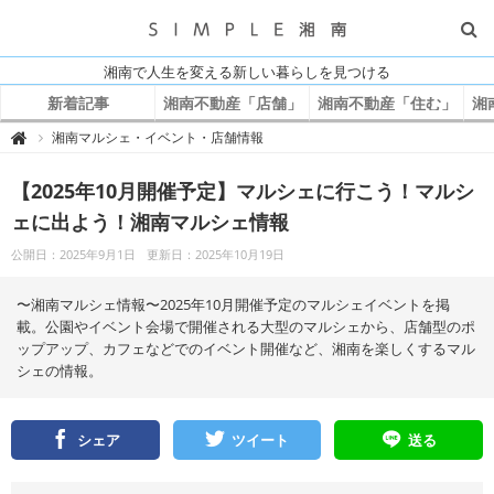
湘南で人生を変える新しい暮らしを見つける
新着記事
湘南不動産「店舗」
湘南不動産「住む」
湘
S
湘南マルシェ・イベント・店舗情報

I
M
P
【2025年10月開催予定】マルシェに行こう！マルシ
L
E
湘
ェに出よう！湘南マルシェ情報
南
公開日：2025年9月1日
更新日：2025年10月19日
〜湘南マルシェ情報〜2025年10月開催予定のマルシェイベントを掲
載。公園やイベント会場で開催される大型のマルシェから、店舗型のポ
ップアップ、カフェなどでのイベント開催など、湘南を楽しくするマル
シェの情報。
シェア
ツイート
送る