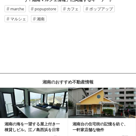
marche
popupstore
カフェ
ポップアップ
マルシェ
湘南
湘南のおすすめ不動産情報
記事を読む
湘南の海を一望する屋上付き一
湘南台の住宅街の記憶を紡ぐ、
棟貸しビル。江ノ島西浜を日常
一軒家店舗な物件
にできる特別な物件