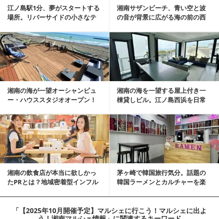
江ノ島駅1分、夢がスタートする
湘南サザンビーチ、青い空と波
場所。リバーサイドの小さなテ
の音が背景に広がる海の前の西
ラス物件
海岸風のカフェ居抜き物件
湘南の海が一望オーシャンビュ
湘南の海を一望する屋上付き一
ー・ハウススタジオオープン！
棟貸しビル。江ノ島西浜を日常
にできる特別な物件
湘南の飲食店が本当に欲しかっ
茅ヶ崎で韓国旅行気分。話題の
たPRとは？地域密着型インフル
韓国ラーメンとカルチャーを楽
エンサーサービス...
しむKOREAN ...
「【2025年10月開催予定】マルシェに行こう！マルシェに出よ
う！湘南マルシェ情報」
に関連するキーワード