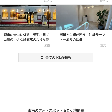
江ノ...
藤沢...
記事を読む
都市の余白に灯る、野毛・日ノ
潮風と白壁が誘う、辻堂サーフ
出町の小さな終着駅のような物
ァー通りの店舗
件
湘南...
藤沢...
全ての不動産情報
湘南のフォトスポット＆ロケ地情報