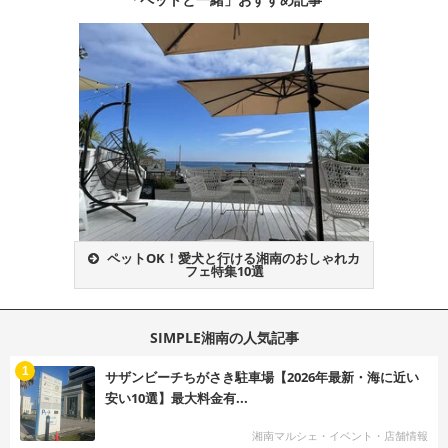
ペットOK！愛犬と行ける湘南のおしゃれカ
フェ特集10選
SIMPLE湘南の人気記事
む
1
サザンビーチちがさき駐車場【2026年最新・海に近い
安い10選】最大料金有...
湘南マルシェ・イベント・店舗情報