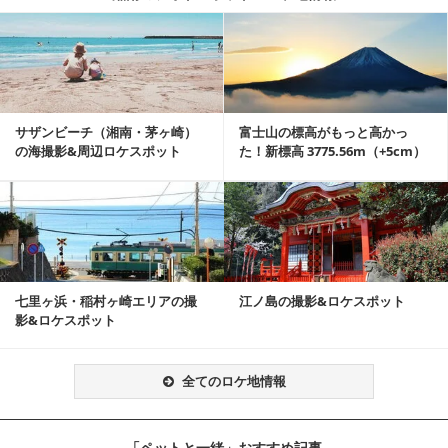
記事を読む
サザンビーチ（湘南・茅ヶ崎）
富士山の標高がもっと高かっ
の海撮影&周辺ロケスポット
た！新標高 3775.56m（+5cm）
記事を読む
七里ヶ浜・稲村ヶ崎エリアの撮
江ノ島の撮影&ロケスポット
影&ロケスポット
全てのロケ地情報
「ペットと一緒」おすすめ記事