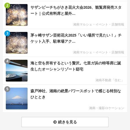
む
2
サザンビーチちがさき花火大会2026、観覧席発売スタ
ート｜公式有料席と屋外...
湘南マルシェ・イベント・店舗情報
む
3
茅ヶ崎サザン芸術花火2025「いい場所で見たい！」チ
ケット入手、駐車場アク...
湘南マルシェ・イベント・店舗情報
む
4
海と空を所有するという贅沢。七里ガ浜の特等席に誕
生したオーシャンリゾート邸宅
湘南不動産「住む」
む
5
森戸神社、湘南の絶景パワースポットで感じる特別な
ひととき
湘南・撮影ロケーション
続きを見る