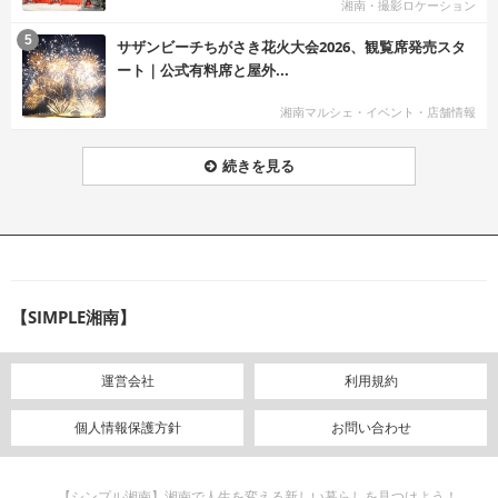
湘南・撮影ロケーション
む
5
サザンビーチちがさき花火大会2026、観覧席発売スタ
ート｜公式有料席と屋外...
湘南マルシェ・イベント・店舗情報
続きを見る
【SIMPLE湘南】
運営会社
利用規約
個人情報保護方針
お問い合わせ
【シンプル湘南】湘南で人生を変える新しい暮らしを見つけよう！