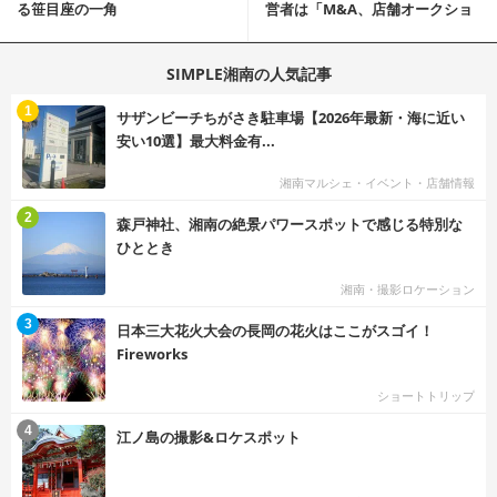
る笹目座の一角
営者は「M&A、店舗オークショ
ン、居抜...
SIMPLE湘南の人気記事
む
1
サザンビーチちがさき駐車場【2026年最新・海に近い
安い10選】最大料金有...
湘南マルシェ・イベント・店舗情報
む
2
森戸神社、湘南の絶景パワースポットで感じる特別な
ひととき
湘南・撮影ロケーション
む
3
日本三大花火大会の長岡の花火はここがスゴイ！
Fireworks
ショートトリップ
む
4
江ノ島の撮影&ロケスポット