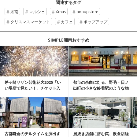
関連するタグ
湘南
マルシェ
Xmas
popupstore
クリスマスマーケット
カフェ
ポップアップ
SIMPLE湘南おすすめ
記事を読む
茅ヶ崎サザン芸術花火2025「い
都市の余白に灯る、野毛・日ノ
い場所で見たい！」チケット入
出町の小さな終着駅のような物
手、駐車場アク...
件
記事を読む
古都鎌倉のチルタイムを演出す
居抜き店舗に潜む罠、飲食店経