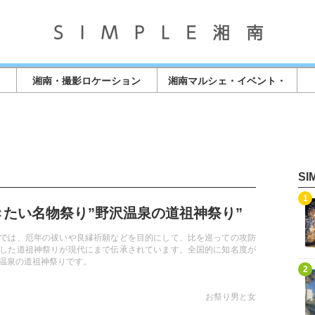
湘南・撮影ロケーション
湘南マルシェ・イベント・
店舗情報
S
記事を読む
1
きたい名物祭り”野沢温泉の道祖神祭り”
では、厄年の祓いや良縁祈願などを目的にして、比を巡っての攻防
した道祖神祭りが現代にまで伝承されています。全国的に知名度が
温泉の道祖神祭りです。
記事を読む
2
お祭り男と女