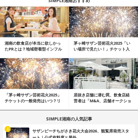
SIMPLE湘南おすすめ
記事を読む
湘南の飲食店が本当に欲しかっ
茅ヶ崎サザン芸術花火2025「い
たPRとは？地域密着型インフル
い場所で見たい！」チケット入
エンサーサービス...
手、駐車場アク...
記事を読む
「茅ヶ崎サザン芸術花火2025」
居抜き店舗に潜む罠、飲食店経
チケットの一般発売はいつ？リ
営者は「M&A、店舗オークショ
セール、隣接の...
ン、居抜...
SIMPLE湘南の人気記事
む
1
サザンビーチちがさき花火大会2026、観覧席発売スタ
ート｜公式有料席と屋外...