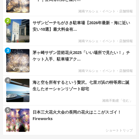
湘南マルシェ・イベント・店舗情報
む
2
サザンビーチちがさき駐車場【2026年最新・海に近い
安い10選】最大料金有...
湘南マルシェ・イベント・店舗情報
む
3
茅ヶ崎サザン芸術花火2025「いい場所で見たい！」チ
ケット入手、駐車場アク...
湘南マルシェ・イベント・店舗情報
む
4
海と空を所有するという贅沢。七里ガ浜の特等席に誕
生したオーシャンリゾート邸宅
湘南不動産「住む」
む
5
日本三大花火大会の長岡の花火はここがスゴイ！
Fireworks
ショートトリップ