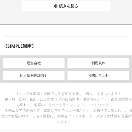
続きを見る
【SIMPLE湘南】
運営会社
利用規約
個人情報保護方針
お問い合わせ
【シンプル湘南】湘南で人生を変える新しい暮らしを見つけよう！
茅ヶ崎・辻堂・藤沢・江ノ島エリアの店舗物件・住宅情報サイト。都会の喧騒か
ら離れて、海辺の「リゾートライフ」と「リモートワーク」、
湘南エリアでの働き方「素敵な立地でお店を開こう」「居抜きで店舗出店」。湘
南での海辺のロケーション撮影に、素敵なフォトスポット・スタジオ情報もお届け
します！