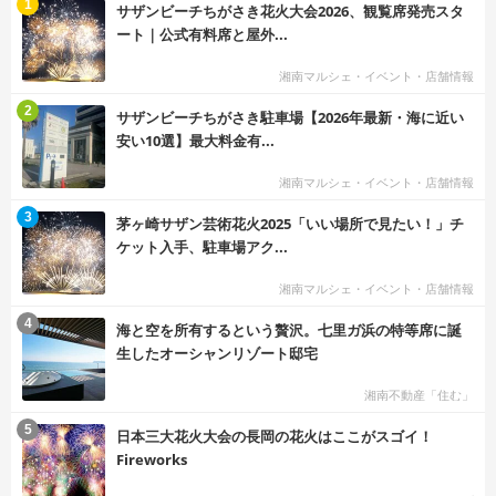
む
1
サザンビーチちがさき花火大会2026、観覧席発売スタ
ート｜公式有料席と屋外...
湘南マルシェ・イベント・店舗情報
む
2
サザンビーチちがさき駐車場【2026年最新・海に近い
安い10選】最大料金有...
湘南マルシェ・イベント・店舗情報
む
3
茅ヶ崎サザン芸術花火2025「いい場所で見たい！」チ
ケット入手、駐車場アク...
湘南マルシェ・イベント・店舗情報
む
4
海と空を所有するという贅沢。七里ガ浜の特等席に誕
生したオーシャンリゾート邸宅
湘南不動産「住む」
む
5
日本三大花火大会の長岡の花火はここがスゴイ！
Fireworks