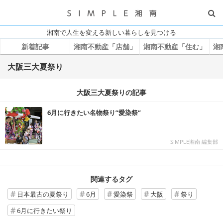
湘南で人生を変える新しい暮らしを見つける
新着記事
湘南不動産「店舗」
湘南不動産「住む」
湘
大阪三大夏祭り
大阪三大夏祭りの記事
6月に行きたい名物祭り”愛染祭”
SIMPLE湘南 編集部
関連するタグ
日本最古の夏祭り
6月
愛染祭
大阪
祭り
6月に行きたい祭り