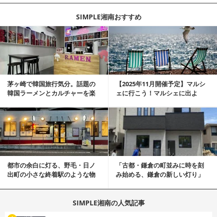
SIMPLE湘南おすすめ
記事を読む
茅ヶ崎で韓国旅行気分。話題の
【2025年11月開催予定】マルシ
韓国ラーメンとカルチャーを楽
ェに行こう！マルシェに出よ
しむKOREAN ...
う！湘南マルシェ情報
記事を読む
都市の余白に灯る、野毛・日ノ
「古都・鎌倉の町並みに時を刻
出町の小さな終着駅のような物
み始める、鎌倉の新しい灯り」
件
SIMPLE湘南の人気記事