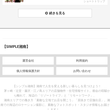
ショートトリップ
続きを見る
【SIMPLE湘南】
運営会社
利用規約
個人情報保護方針
お問い合わせ
【シンプル湘南】湘南で人生を変える新しい暮らしを見つけよう！
茅ヶ崎・辻堂・藤沢・江ノ島エリアの店舗物件・住宅情報サイト。都会の喧騒か
ら離れて、海辺の「リゾートライフ」と「リモートワーク」、
湘南エリアでの働き方「素敵な立地でお店を開こう」「居抜きで店舗出店」。湘
南での海辺のロケーション撮影に、素敵なフォトスポット・スタジオ情報もお届け
します！