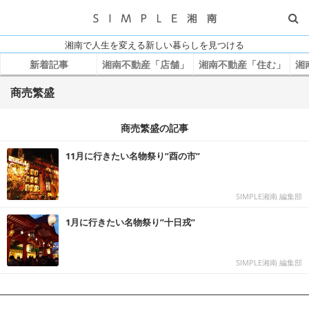
湘南で人生を変える新しい暮らしを見つける
新着記事
湘南不動産「店舗」
湘南不動産「住む」
湘
商売繁盛
商売繁盛の記事
11月に行きたい名物祭り”酉の市”
SIMPLE湘南 編集部
1月に行きたい名物祭り”十日戎”
SIMPLE湘南 編集部