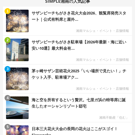
SIMPLE湘南の人気記事
む
1
サザンビーチちがさき花火大会2026、観覧席発売スタ
ート｜公式有料席と屋外...
湘南マルシェ・イベント・店舗情報
む
2
サザンビーチちがさき駐車場【2026年最新・海に近い
安い10選】最大料金有...
湘南マルシェ・イベント・店舗情報
む
3
茅ヶ崎サザン芸術花火2025「いい場所で見たい！」チ
ケット入手、駐車場アク...
湘南マルシェ・イベント・店舗情報
む
4
海と空を所有するという贅沢。七里ガ浜の特等席に誕
生したオーシャンリゾート邸宅
湘南不動産「住む」
む
5
日本三大花火大会の長岡の花火はここがスゴイ！
Fireworks