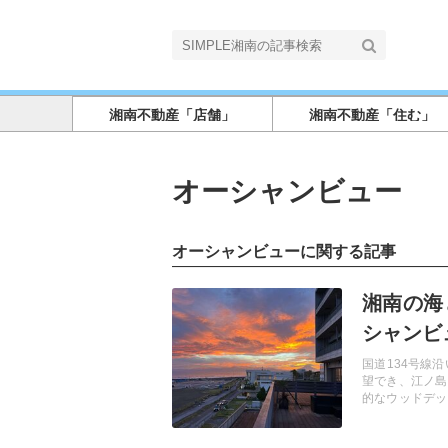
湘南不動産「店舗」
湘南不動産「住む」
オーシャンビュー
オーシャンビューに関する記事
記事を読む
湘南の海
シャンビ
国道134号線
望でき、江ノ島
的なウッドデッ
カフェ、バーな
な空間で、新た