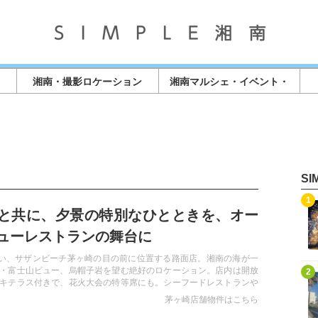
湘南・撮影ロケーション
湘南マルシェ・イベント・
店舗情報
S
記事を読む
1
と共に、夕景の特別なひとときを、オー
ューレストランの舞台に
沿い、サザンビーチ茅ヶ崎の目の前に位置する路面店。湘南の海が一
記事を読む
・富士山ビュー、烏帽子岩を望む絶好のロケーション。店内は開放
2
キテラス付きで、花火大会の特等席にも。シーフードレストランや
ど幅広い業態に対応可能。湘南らしいチルタイムを提供できる特別
茅ヶ崎店舗物件はこちら
なビジネスを始めるチャンス。