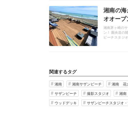
記事を読む
湘南の海
オオープ
湘南茅ヶ崎のサ
ン！ 圏央道の
ビーチスタジ
ど、4つのシチ
関連するタグ
湘南
湘南サザンビーチ
湘南 花火
サザンビーチ
撮影スタジオ
湘南
ウッドデッキ
サザンビーチスタジオ・