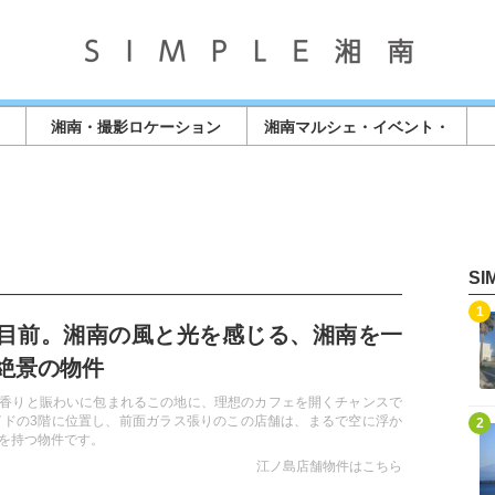
湘南・撮影ロケーション
湘南マルシェ・イベント・
店舗情報
S
記事を読む
1
目前。湘南の風と光を感じる、湘南を一
絶景の物件
香りと賑わいに包まれるこの地に、理想のカフェを開くチャンスで
記事を読む
イドの3階に位置し、前面ガラス張りのこの店舗は、まるで空に浮か
2
を持つ物件です。
江ノ島店舗物件はこちら