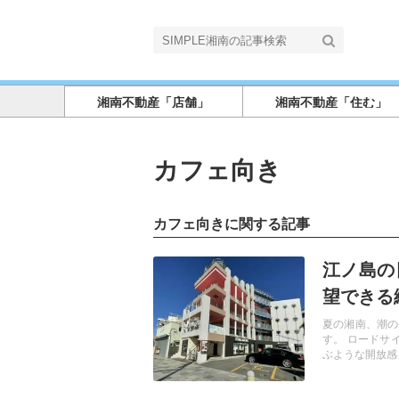
湘南不動産「店舗」
湘南不動産「住む」
カフェ向き
カフェ向きに関する記事
記事を読む
江ノ島の
望できる
夏の湘南、潮の
す。 ロードサ
ぶような開放感