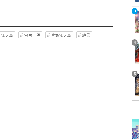
記事を読む
3
江ノ島
湘南一望
片瀬江ノ島
絶景
記事を読む
4
記事を読む
5