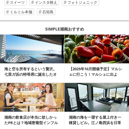
スイーツ
インスタ映え
フォトジェニック
ミルミル本舗
石垣島
SIMPLE湘南おすすめ
記事を読む
海と空を所有するという贅沢。
【2025年10月開催予定】マルシ
七里ガ浜の特等席に誕生したオ
ェに行こう！マルシェに出よ
ーシャンリゾート邸宅
う！湘南マルシェ情報
記事を読む
湘南の飲食店が本当に欲しかっ
湘南の海を一望する屋上付き一
たPRとは？地域密着型インフル
棟貸しビル。江ノ島西浜を日常
エンサーサービス...
にできる特別な物件