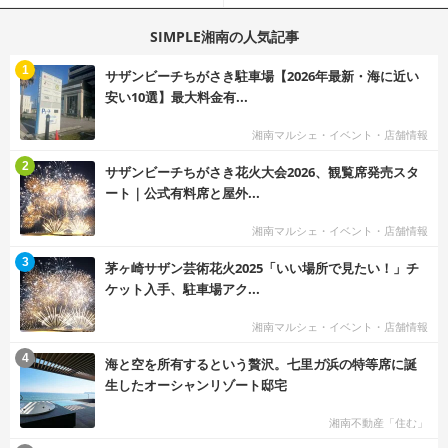
SIMPLE湘南の人気記事
む
1
サザンビーチちがさき駐車場【2026年最新・海に近い
安い10選】最大料金有...
湘南マルシェ・イベント・店舗情報
む
2
サザンビーチちがさき花火大会2026、観覧席発売スタ
ート｜公式有料席と屋外...
湘南マルシェ・イベント・店舗情報
む
3
茅ヶ崎サザン芸術花火2025「いい場所で見たい！」チ
ケット入手、駐車場アク...
湘南マルシェ・イベント・店舗情報
む
4
海と空を所有するという贅沢。七里ガ浜の特等席に誕
生したオーシャンリゾート邸宅
湘南不動産「住む」