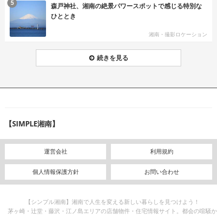
む
5
森戸神社、湘南の絶景パワースポットで感じる特別な
ひととき
湘南・撮影ロケーション
続きを見る
【SIMPLE湘南】
運営会社
利用規約
個人情報保護方針
お問い合わせ
【シンプル湘南】湘南で人生を変える新しい暮らしを見つけよう！
茅ヶ崎・辻堂・藤沢・江ノ島エリアの店舗物件・住宅情報サイト。都会の喧騒か