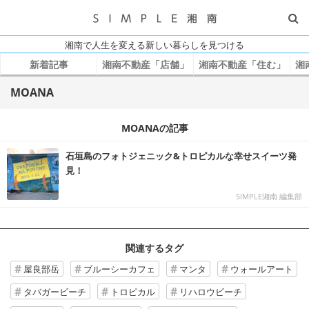
湘南で人生を変える新しい暮らしを見つける
新着記事
湘南不動産「店舗」
湘南不動産「住む」
湘
MOANA
MOANAの記事
石垣島のフォトジェニック&トロピカルな幸せスイーツ発
見！
SIMPLE湘南 編集部
関連するタグ
屋良部岳
ブルーシーカフェ
マンタ
ウォールアート
タバガービーチ
トロピカル
リハロウビーチ