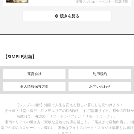
湘南マルシェ・イベント・店舗情報
続きを見る
【SIMPLE湘南】
運営会社
利用規約
個人情報保護方針
お問い合わせ
【シンプル湘南】湘南で人生を変える新しい暮らしを見つけよう！
茅ヶ崎・辻堂・藤沢・江ノ島エリアの店舗物件・住宅情報サイト。都会の喧騒か
ら離れて、海辺の「リゾートライフ」と「リモートワーク」、
湘南エリアでの働き方「素敵な立地でお店を開こう」「居抜きで店舗出店」。湘
南での海辺のロケーション撮影に、素敵なフォトスポット・スタジオ情報もお届け
します！