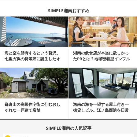
SIMPLE湘南おすすめ
記事を読む
海と空を所有するという贅沢。
湘南の飲食店が本当に欲しかっ
七里ガ浜の特等席に誕生したオ
たPRとは？地域密着型インフル
ーシャンリゾート邸宅
エンサーサービス...
記事を読む
鎌倉山の高級住宅街に佇むおし
湘南の海を一望する屋上付き一
ゃれな一戸建て店舗
棟貸しビル。江ノ島西浜を日常
にできる特別な物件
SIMPLE湘南の人気記事