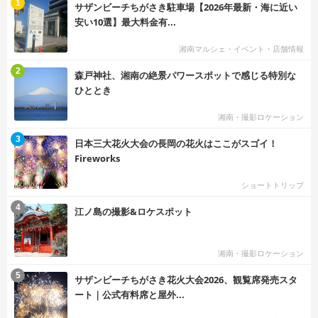
む
1
サザンビーチちがさき駐車場【2026年最新・海に近い
安い10選】最大料金有...
湘南マルシェ・イベント・店舗情報
む
2
森戸神社、湘南の絶景パワースポットで感じる特別な
ひととき
湘南・撮影ロケーション
む
3
日本三大花火大会の長岡の花火はここがスゴイ！
Fireworks
ショートトリップ
む
4
江ノ島の撮影&ロケスポット
湘南・撮影ロケーション
む
5
サザンビーチちがさき花火大会2026、観覧席発売スタ
ート｜公式有料席と屋外...