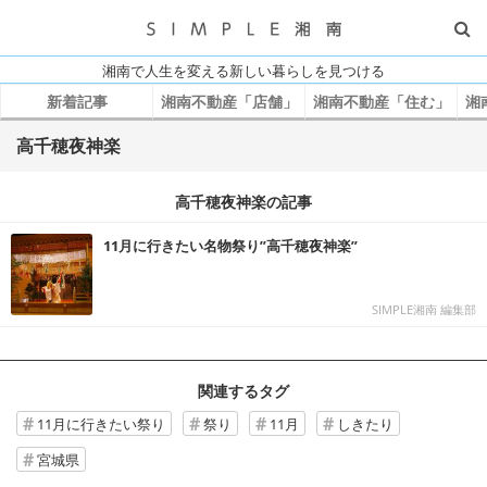
湘南で人生を変える新しい暮らしを見つける
新着記事
湘南不動産「店舗」
湘南不動産「住む」
湘
高千穂夜神楽
高千穂夜神楽の記事
11月に行きたい名物祭り”高千穂夜神楽”
SIMPLE湘南 編集部
関連するタグ
11月に行きたい祭り
祭り
11月
しきたり
宮城県