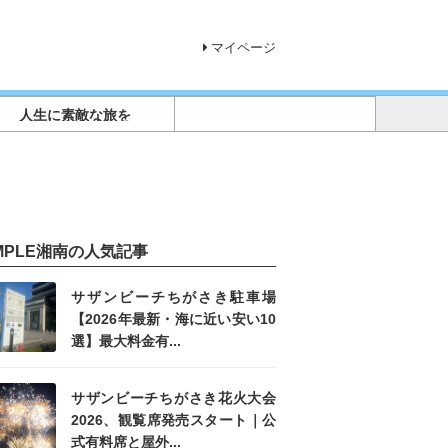
マイページ
人生に素敵な旅を
IMPLE湘南の人気記事
サザンビーチちがさき駐車場
【2026年最新・海に近い安い10
選】最大料金有...
サザンビーチちがさき花火大会
2026、観覧席発売スタート｜公
式有料席と屋外...