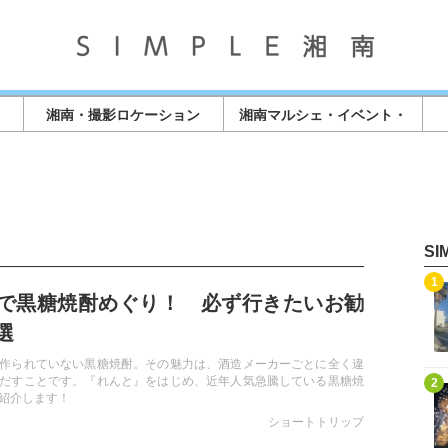
湘南・撮影ロケーション
湘南マルシェ・イベント・
店舗情報
S
記事を読む
1
で黒糖焼酎めぐり！ 必ず行きたいお勧
選
作られていない黒糖焼酎。その魅力は、酒造メーカーごとに全く違
記事を読む
だすことです。『れんと』をはじめ、近年人気急騰している黒糖焼
2
紹介します！
ショートトリップ