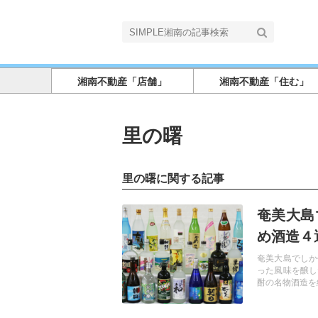
湘南不動産「店舗」
湘南不動産「住む」
里の曙
里の曙に関する記事
記事を読む
奄美大島
め酒造４
奄美大島でしか
った風味を醸し
酎の名物酒造を