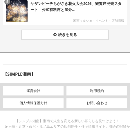
む
5
サザンビーチちがさき花火大会2026、観覧席発売スタ
ート｜公式有料席と屋外...
湘南マルシェ・イベント・店舗情報
続きを見る
【SIMPLE湘南】
運営会社
利用規約
個人情報保護方針
お問い合わせ
【シンプル湘南】湘南で人生を変える新しい暮らしを見つけよう！
茅ヶ崎・辻堂・藤沢・江ノ島エリアの店舗物件・住宅情報サイト。都会の喧騒か