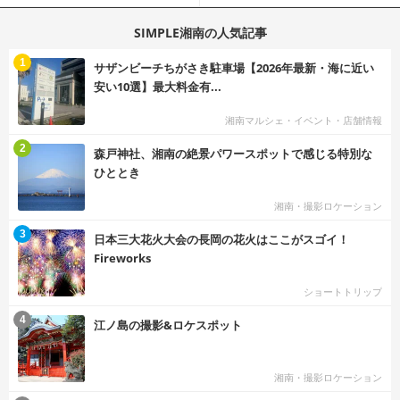
SIMPLE湘南の人気記事
む
1
サザンビーチちがさき駐車場【2026年最新・海に近い
安い10選】最大料金有...
湘南マルシェ・イベント・店舗情報
む
2
森戸神社、湘南の絶景パワースポットで感じる特別な
ひととき
湘南・撮影ロケーション
む
3
日本三大花火大会の長岡の花火はここがスゴイ！
Fireworks
ショートトリップ
む
4
江ノ島の撮影&ロケスポット
湘南・撮影ロケーション