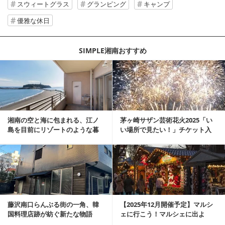
スウィートグラス
グランピング
キャンプ
優雅な休日
SIMPLE湘南おすすめ
記事を読む
湘南の空と海に包まれる、江ノ
茅ヶ崎サザン芸術花火2025「い
島を目前にリゾートのような暮
い場所で見たい！」チケット入
らしをする
手、駐車場アク...
記事を読む
藤沢南口らんぶる街の一角、韓
【2025年12月開催予定】マルシ
国料理店跡が紡ぐ新たな物語
ェに行こう！マルシェに出よ
う！湘南マルシ...