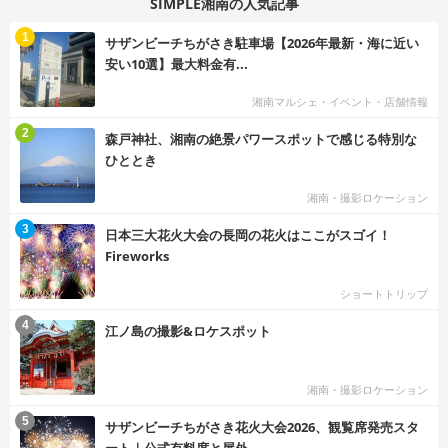
SIMPLE湘南の人気記事
む
1
サザンビーチちがさき駐車場【2026年最新・海に近い
安い10選】最大料金有...
湘南マルシェ・イベント・店舗情報
む
2
森戸神社、湘南の絶景パワースポットで感じる特別な
ひととき
湘南・撮影ロケーション
む
3
日本三大花火大会の長岡の花火はここがスゴイ！
Fireworks
ショートトリップ
む
4
江ノ島の撮影&ロケスポット
湘南・撮影ロケーション
む
5
サザンビーチちがさき花火大会2026、観覧席発売スタ
ート｜公式有料席と屋外...