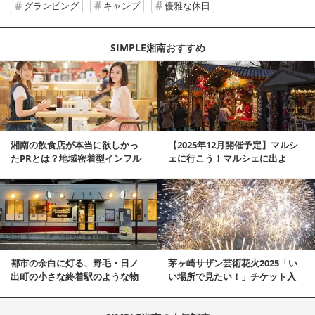
グランピング
キャンプ
優雅な休日
SIMPLE湘南おすすめ
記事を読む
湘南の飲食店が本当に欲しかっ
【2025年12月開催予定】マルシ
たPRとは？地域密着型インフル
ェに行こう！マルシェに出よ
エンサーサービス...
う！湘南マルシ...
記事を読む
都市の余白に灯る、野毛・日ノ
茅ヶ崎サザン芸術花火2025「い
出町の小さな終着駅のような物
い場所で見たい！」チケット入
件
手、駐車場アク...