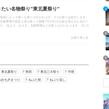
きたい名物祭り”東北夏祭り”
記事を読む
3
地域によって様々な祭りが行われます。3つの祭りを紹介します。
五穀豊穣や技芸上達を願って陰暦7月15日のお盆を迎えるための一
り、 厄よけ、みそぎ、五穀豊穣などを願うものになります。主に3
記事を読む
4
お祭り男と女
記事を読む
5
東北夏祭り
秋田
東北三大祭り
竿燈
仙台七夕まつり
ねぶた祭
ねぶり流し