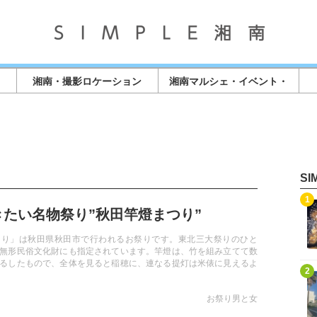
湘南・撮影ロケーション
湘南マルシェ・イベント・
店舗情報
S
記事を読む
1
きたい名物祭り”秋田竿燈まつり”
つり」は秋田県秋田市で行われるお祭りです。東北三大祭りのひと
無形民俗文化財にも指定されています。竿燈は、竹を組み立てて数
るしたもので、全体を見ると稲穂に、連なる提灯は米俵に見えるよ
記事を読む
2
ます。
お祭り男と女