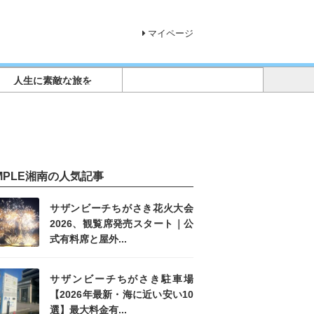
マイページ
人生に素敵な旅を
IMPLE湘南の人気記事
サザンビーチちがさき花火大会
2026、観覧席発売スタート｜公
式有料席と屋外...
サザンビーチちがさき駐車場
【2026年最新・海に近い安い10
選】最大料金有...