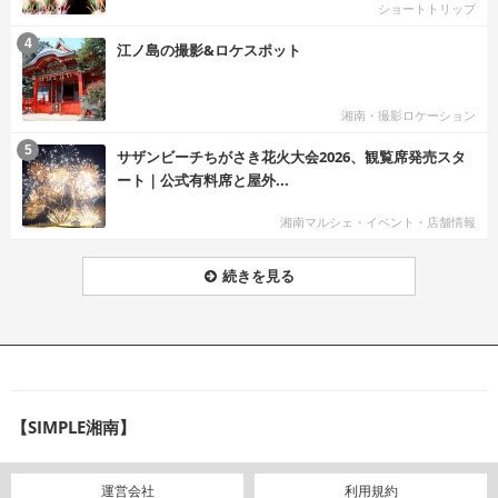
ショートトリップ
む
4
江ノ島の撮影&ロケスポット
湘南・撮影ロケーション
む
5
サザンビーチちがさき花火大会2026、観覧席発売スタ
ート｜公式有料席と屋外...
湘南マルシェ・イベント・店舗情報
続きを見る
【SIMPLE湘南】
運営会社
利用規約