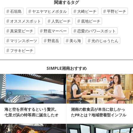
関連するタグ
石垣島
ヤエヤマヒメボタル
大崎ビーチ
平野ビーチ
オススメスポット
人気ビーチ
底地ビーチ
真栄里ビーチ
野底マーペー
恋愛のパワ―スポット
マリンスポーツ
野底岳
美ら海
光のじゅうたん
フサキビーチ
SIMPLE湘南おすすめ
記事を読む
海と空を所有するという贅沢。
湘南の飲食店が本当に欲しかっ
七里ガ浜の特等席に誕生したオ
たPRとは？地域密着型インフル
ーシャンリゾート邸宅
エンサーサービス...
記事を読む