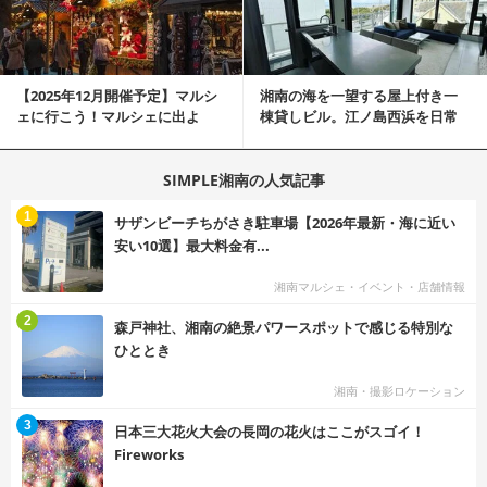
【2025年12月開催予定】マルシ
湘南の海を一望する屋上付き一
ェに行こう！マルシェに出よ
棟貸しビル。江ノ島西浜を日常
う！湘南マルシ...
にできる特別な物件
SIMPLE湘南の人気記事
む
1
サザンビーチちがさき駐車場【2026年最新・海に近い
安い10選】最大料金有...
湘南マルシェ・イベント・店舗情報
む
2
森戸神社、湘南の絶景パワースポットで感じる特別な
ひととき
湘南・撮影ロケーション
む
3
日本三大花火大会の長岡の花火はここがスゴイ！
Fireworks