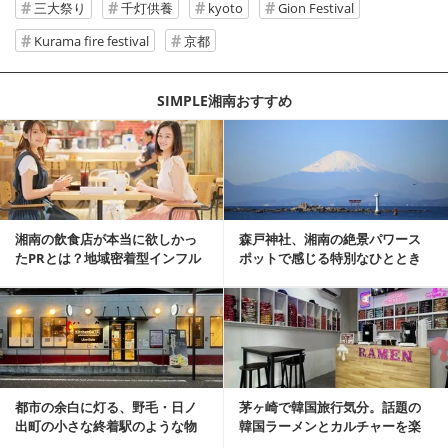
三大祭り
千灯供養
kyoto
Gion Festival
Kurama fire festival
京都
SIMPLE湘南おすすめ
記事を読む
湘南の飲食店が本当に欲しかっ
森戸神社、湘南の絶景パワース
たPRとは？地域密着型インフル
ポットで感じる特別なひととき
エンサーサービス...
記事を読む
都市の余白に灯る、野毛・日ノ
茅ヶ崎で韓国旅行気分。話題の
出町の小さな終着駅のような物
韓国ラーメンとカルチャーを楽
件
しむKOREAN ...