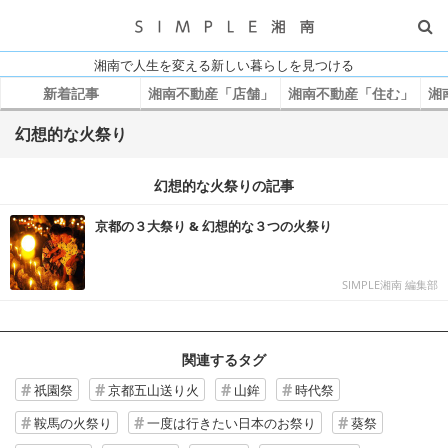
湘南で人生を変える新しい暮らしを見つける
新着記事
湘南不動産「店舗」
湘南不動産「住む」
湘
幻想的な火祭り
幻想的な火祭りの記事
京都の３大祭り & 幻想的な３つの火祭り
SIMPLE湘南 編集部
関連するタグ
祇園祭
京都五山送り火
山鉾
時代祭
鞍馬の火祭り
一度は行きたい日本のお祭り
葵祭