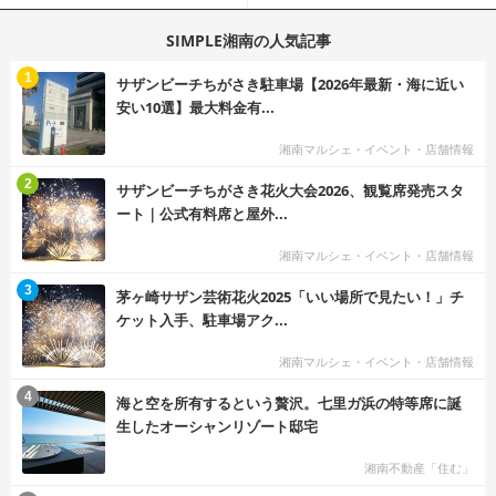
SIMPLE湘南の人気記事
む
1
サザンビーチちがさき駐車場【2026年最新・海に近い
安い10選】最大料金有...
湘南マルシェ・イベント・店舗情報
む
2
サザンビーチちがさき花火大会2026、観覧席発売スタ
ート｜公式有料席と屋外...
湘南マルシェ・イベント・店舗情報
む
3
茅ヶ崎サザン芸術花火2025「いい場所で見たい！」チ
ケット入手、駐車場アク...
湘南マルシェ・イベント・店舗情報
む
4
海と空を所有するという贅沢。七里ガ浜の特等席に誕
生したオーシャンリゾート邸宅
湘南不動産「住む」