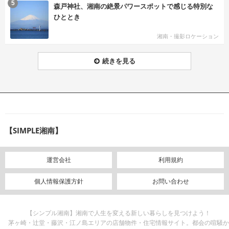
む
5
森戸神社、湘南の絶景パワースポットで感じる特別な
ひととき
湘南・撮影ロケーション
続きを見る
【SIMPLE湘南】
運営会社
利用規約
個人情報保護方針
お問い合わせ
【シンプル湘南】湘南で人生を変える新しい暮らしを見つけよう！
茅ヶ崎・辻堂・藤沢・江ノ島エリアの店舗物件・住宅情報サイト。都会の喧騒か