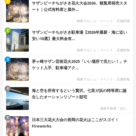
む
1
サザンビーチちがさき花火大会2026、観覧席発売スタ
ート｜公式有料席と屋外...
湘南マルシェ・イベント・店舗情報
む
2
サザンビーチちがさき駐車場【2026年最新・海に近い
安い10選】最大料金有...
湘南マルシェ・イベント・店舗情報
む
3
茅ヶ崎サザン芸術花火2025「いい場所で見たい！」チ
ケット入手、駐車場アク...
湘南マルシェ・イベント・店舗情報
む
4
海と空を所有するという贅沢。七里ガ浜の特等席に誕
生したオーシャンリゾート邸宅
湘南不動産「住む」
む
5
日本三大花火大会の長岡の花火はここがスゴイ！
Fireworks