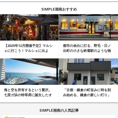
SIMPLE湘南おすすめ
記事を読む
【2025年12月開催予定】マルシ
都市の余白に灯る、野毛・日ノ
ェに行こう！マルシェに出よ
出町の小さな終着駅のような物
う！湘南マルシ...
件
記事を読む
海と空を所有するという贅沢。
「古都・鎌倉の町並みに時を刻
七里ガ浜の特等席に誕生したオ
み始める、鎌倉の新しい灯り」
ーシャンリゾート邸宅
SIMPLE湘南の人気記事