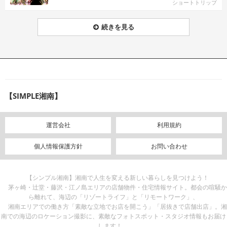
ショートトリップ
続きを見る
【SIMPLE湘南】
運営会社
利用規約
個人情報保護方針
お問い合わせ
【シンプル湘南】湘南で人生を変える新しい暮らしを見つけよう！
茅ヶ崎・辻堂・藤沢・江ノ島エリアの店舗物件・住宅情報サイト。都会の喧騒か
ら離れて、海辺の「リゾートライフ」と「リモートワーク」、
湘南エリアでの働き方「素敵な立地でお店を開こう」「居抜きで店舗出店」。湘
南での海辺のロケーション撮影に、素敵なフォトスポット・スタジオ情報もお届け
します！