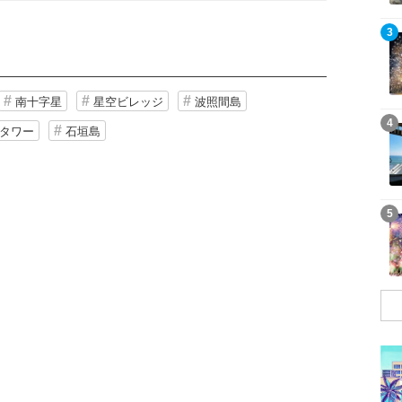
記事を読む
3
南十字星
星空ビレッジ
波照間島
記事を読む
4
タワー
石垣島
記事を読む
5