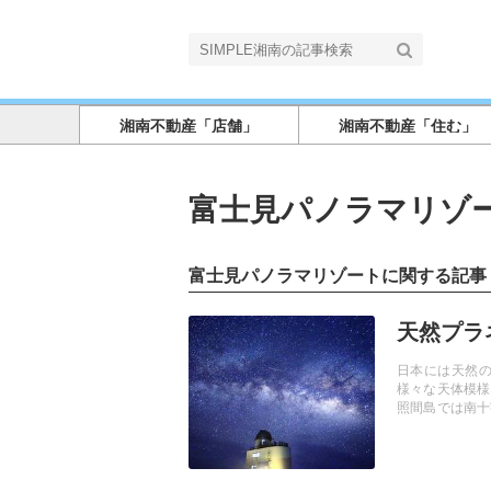
湘南不動産「店舗」
湘南不動産「住む」
富士見パノラマリゾ
富士見パノラマリゾートに関する記事
記事を読む
天然プラ
日本には天然の
様々な天体模様
照間島では南十
ウムを寝転びな