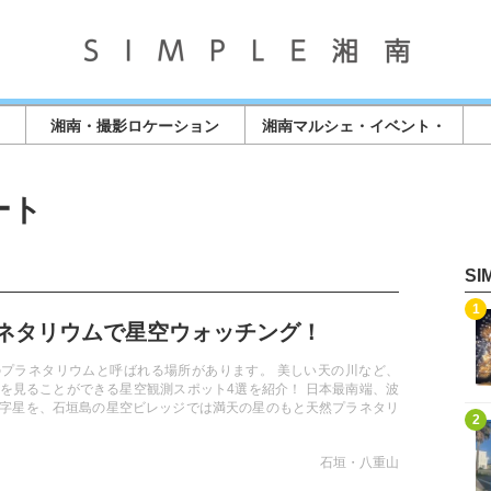
湘南・撮影ロケーション
湘南マルシェ・イベント・
店舗情報
ート
S
記事を読む
1
ネタリウムで星空ウォッチング！
プラネタリウムと呼ばれる場所があります。 美しい天の川など、
を見ることができる星空観測スポット4選を紹介！ 日本最南端、波
字星を、石垣島の星空ビレッジでは満天の星のもと天然プラネタリ
記事を読む
2
がら満喫！
石垣・八重山