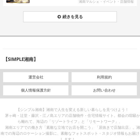
湘南マルシェ・イベント・店舗情報
続きを見る
【SIMPLE湘南】
運営会社
利用規約
個人情報保護方針
お問い合わせ
【シンプル湘南】湘南で人生を変える新しい暮らしを見つけよう！
茅ヶ崎・辻堂・藤沢・江ノ島エリアの店舗物件・住宅情報サイト。都会の喧騒か
ら離れて、海辺の「リゾートライフ」と「リモートワーク」、
湘南エリアでの働き方「素敵な立地でお店を開こう」「居抜きで店舗出店」。湘
南での海辺のロケーション撮影に、素敵なフォトスポット・スタジオ情報もお届け
します！