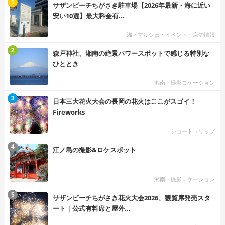
む
1
サザンビーチちがさき駐車場【2026年最新・海に近い
安い10選】最大料金有...
湘南マルシェ・イベント・店舗情報
む
2
森戸神社、湘南の絶景パワースポットで感じる特別な
ひととき
湘南・撮影ロケーション
む
3
日本三大花火大会の長岡の花火はここがスゴイ！
Fireworks
ショートトリップ
む
4
江ノ島の撮影&ロケスポット
湘南・撮影ロケーション
む
5
サザンビーチちがさき花火大会2026、観覧席発売スタ
ート｜公式有料席と屋外...