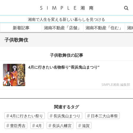
湘南で人生を変える新しい暮らしを見つける
新着記事
湘南不動産「店舗」
湘南不動産「住む」
湘
子供歌舞伎
子供歌舞伎の記事
4月に行きたい名物祭り”長浜曳山まつり”
SIMPLE湘南 編集部
関連するタグ
4月に行きたい祭り
長浜曳山まつり
日本三大山車祭
豊臣秀吉
4月
長浜八幡宮
滋賀