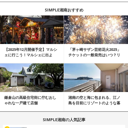
SIMPLE湘南おすすめ
記事を読む
【2025年12月開催予定】マルシ
「茅ヶ崎サザン芸術花火2025」
ェに行こう！マルシェに出よ
チケットの一般発売はいつ？リ
う！湘南マルシ...
セール、隣接の...
記事を読む
鎌倉山の高級住宅街に佇むおし
湘南の空と海に包まれる、江ノ
ゃれな一戸建て店舗
島を目前にリゾートのような暮
らしをする
SIMPLE湘南の人気記事