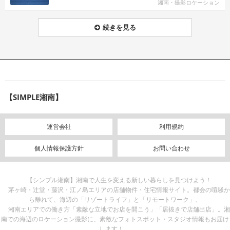
湘南・撮影ロケーション
続きを見る
【SIMPLE湘南】
運営会社
利用規約
個人情報保護方針
お問い合わせ
【シンプル湘南】湘南で人生を変える新しい暮らしを見つけよう！
茅ヶ崎・辻堂・藤沢・江ノ島エリアの店舗物件・住宅情報サイト。都会の喧騒か
ら離れて、海辺の「リゾートライフ」と「リモートワーク」、
湘南エリアでの働き方「素敵な立地でお店を開こう」「居抜きで店舗出店」。湘
南での海辺のロケーション撮影に、素敵なフォトスポット・スタジオ情報もお届け
します！