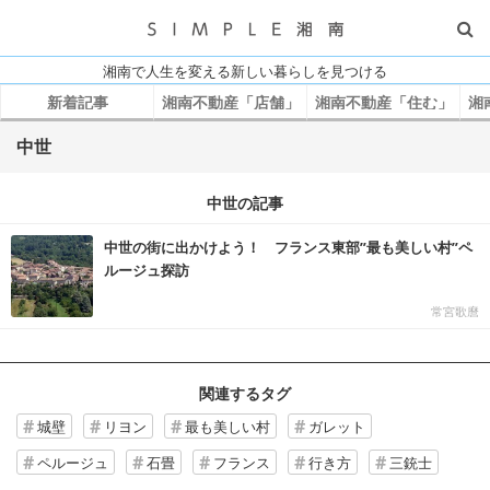
湘南で人生を変える新しい暮らしを見つける
新着記事
湘南不動産「店舗」
湘南不動産「住む」
湘
中世
中世の記事
中世の街に出かけよう！ フランス東部”最も美しい村”ペ
ルージュ探訪
常宮歌麿
関連するタグ
城壁
リヨン
最も美しい村
ガレット
ペルージュ
石畳
フランス
行き方
三銃士