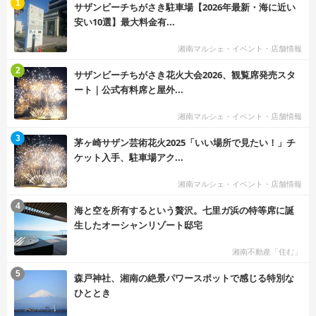
む
1
サザンビーチちがさき駐車場【2026年最新・海に近い
安い10選】最大料金有...
湘南マルシェ・イベント・店舗情報
む
2
サザンビーチちがさき花火大会2026、観覧席発売スタ
ート｜公式有料席と屋外...
湘南マルシェ・イベント・店舗情報
む
3
茅ヶ崎サザン芸術花火2025「いい場所で見たい！」チ
ケット入手、駐車場アク...
湘南マルシェ・イベント・店舗情報
む
4
海と空を所有するという贅沢。七里ガ浜の特等席に誕
生したオーシャンリゾート邸宅
湘南不動産「住む」
む
5
森戸神社、湘南の絶景パワースポットで感じる特別な
ひととき