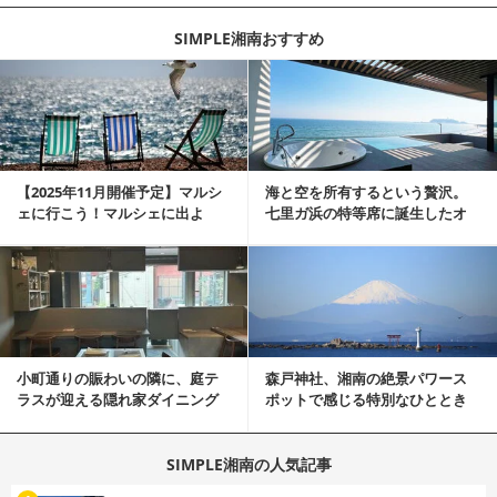
SIMPLE湘南おすすめ
記事を読む
【2025年11月開催予定】マルシ
海と空を所有するという贅沢。
ェに行こう！マルシェに出よ
七里ガ浜の特等席に誕生したオ
う！湘南マルシェ情報
ーシャンリゾート邸宅
記事を読む
小町通りの賑わいの隣に、庭テ
森戸神社、湘南の絶景パワース
ラスが迎える隠れ家ダイニング
ポットで感じる特別なひととき
居抜き物件
SIMPLE湘南の人気記事