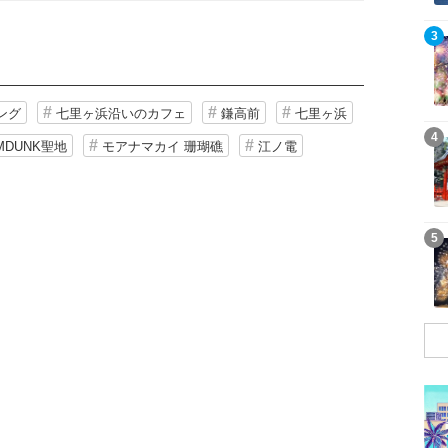
記事を読む
3
ング
七里ヶ浜沿いのカフェ
鎌高前
七里ヶ浜
記事を読む
4
MDUNK聖地
モアナマカイ 珊瑚礁
江ノ電
記事を読む
5