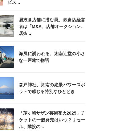
ビス...
居抜き店舗に潜む罠、飲食店経営
者は「M&A、店舗オークション、
居抜...
海風に誘われる、湘南辻堂の小さ
な一戸建て物語
森戸神社、湘南の絶景パワースポ
ットで感じる特別なひととき
「茅ヶ崎サザン芸術花火2025」チ
ケットの一般発売はいつ？リセー
ル、隣接の...