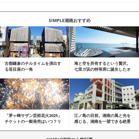
SIMPLE湘南おすすめ
記事を読む
古都鎌倉のチルタイムを演出す
海と空を所有するという贅沢。
る笹目座の一角
七里ガ浜の特等席に誕生したオ
ーシャンリゾート邸宅
記事を読む
「茅ヶ崎サザン芸術花火2025」
江ノ島の目前。湘南の風と光を
チケットの一般発売はいつ？リ
感じる、湘南を一望できる絶景
セール、隣接の...
の物件