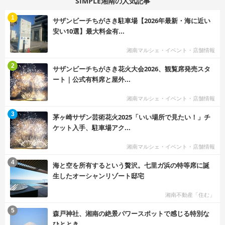
SIMPLE湘南の人気記事
む
1
サザンビーチちがさき駐車場【2026年最新・海に近い
安い10選】最大料金有...
湘南マルシェ・イベント・店舗情報
む
2
サザンビーチちがさき花火大会2026、観覧席発売スタ
ート｜公式有料席と屋外...
湘南マルシェ・イベント・店舗情報
む
3
茅ヶ崎サザン芸術花火2025「いい場所で見たい！」チ
ケット入手、駐車場アク...
湘南マルシェ・イベント・店舗情報
む
4
海と空を所有するという贅沢。七里ガ浜の特等席に誕
生したオーシャンリゾート邸宅
湘南不動産「住む」
む
5
森戸神社、湘南の絶景パワースポットで感じる特別な
ひととき