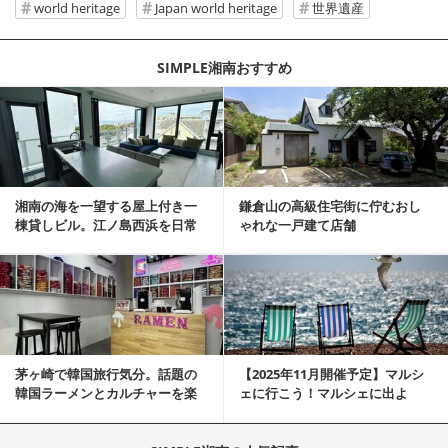
world heritage
Japan world heritage
世界遺産
SIMPLE湘南おすすめ
記事を読む
湘南の海を一望する屋上付き一
鎌倉山の高級住宅街に佇むおし
棟貸しビル。江ノ島西浜を日常
ゃれな一戸建て店舗
にできる特別な物件
記事を読む
茅ヶ崎で韓国旅行気分。話題の
【2025年11月開催予定】マルシ
韓国ラーメンとカルチャーを楽
ェに行こう！マルシェに出よ
しむKOREAN ...
う！湘南マルシェ情報