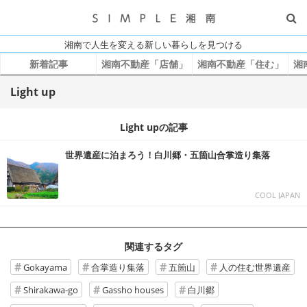
湘南で人生を変える新しい暮らしを見つける
新着記事
湘南不動産「店舗」
湘南不動産「住む」
湘
Light up
Light upの記事
世界遺産に泊まろう！白川郷・五箇山合掌造り集落
COOL JAPAN
関連するタグ
Gokayama
合掌造り集落
五箇山
人の住む世界遺産
Shirakawa-go
Gassho houses
白川郷