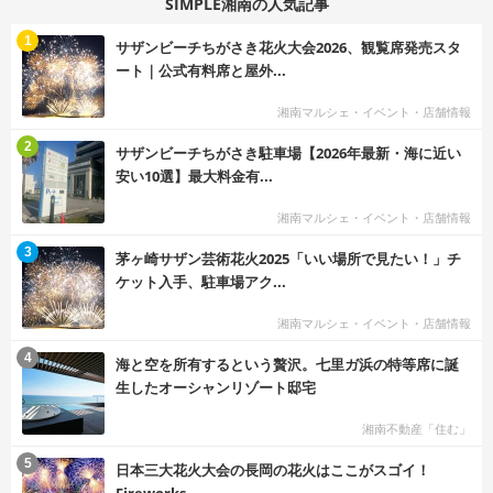
SIMPLE湘南の人気記事
む
1
サザンビーチちがさき花火大会2026、観覧席発売スタ
ート｜公式有料席と屋外...
湘南マルシェ・イベント・店舗情報
む
2
サザンビーチちがさき駐車場【2026年最新・海に近い
安い10選】最大料金有...
湘南マルシェ・イベント・店舗情報
む
3
茅ヶ崎サザン芸術花火2025「いい場所で見たい！」チ
ケット入手、駐車場アク...
湘南マルシェ・イベント・店舗情報
む
4
海と空を所有するという贅沢。七里ガ浜の特等席に誕
生したオーシャンリゾート邸宅
湘南不動産「住む」
む
5
日本三大花火大会の長岡の花火はここがスゴイ！
Fireworks