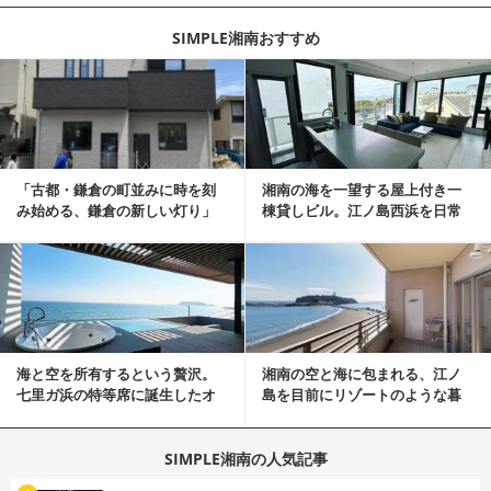
SIMPLE湘南おすすめ
記事を読む
「古都・鎌倉の町並みに時を刻
湘南の海を一望する屋上付き一
み始める、鎌倉の新しい灯り」
棟貸しビル。江ノ島西浜を日常
にできる特別な物件
記事を読む
海と空を所有するという贅沢。
湘南の空と海に包まれる、江ノ
七里ガ浜の特等席に誕生したオ
島を目前にリゾートのような暮
ーシャンリゾート邸宅
らしをする
SIMPLE湘南の人気記事