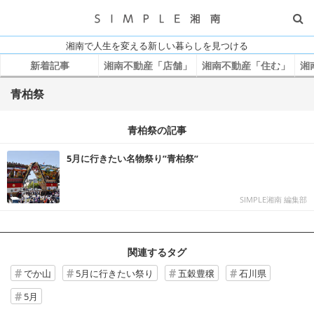
湘南で人生を変える新しい暮らしを見つける
新着記事
湘南不動産「店舗」
湘南不動産「住む」
湘
青柏祭
青柏祭の記事
5月に行きたい名物祭り”青柏祭”
SIMPLE湘南 編集部
関連するタグ
でか山
5月に行きたい祭り
五穀豊穣
石川県
5月