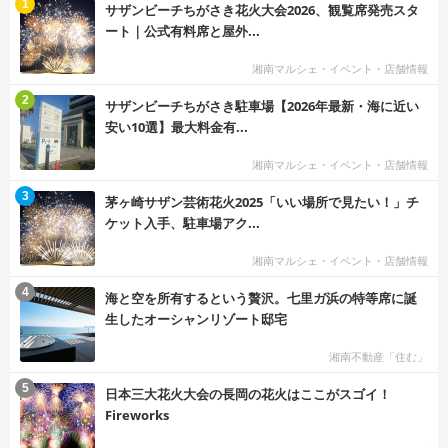
む
1
サザンビーチちがさき花火大会2026、観覧席発売スタ
ート｜公式有料席と屋外...
湘南マルシェ・イベント・店舗情報
む
2
サザンビーチちがさき駐車場【2026年最新・海に近い
安い10選】最大料金有...
湘南マルシェ・イベント・店舗情報
む
3
茅ヶ崎サザン芸術花火2025「いい場所で見たい！」チ
ケット入手、駐車場アク...
湘南マルシェ・イベント・店舗情報
む
4
海と空を所有するという贅沢。七里ガ浜の特等席に誕
生したオーシャンリゾート邸宅
湘南不動産「住む」
む
5
日本三大花火大会の長岡の花火はここがスゴイ！
Fireworks