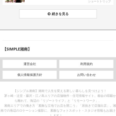
ショートトリップ
続きを見る
【SIMPLE湘南】
運営会社
利用規約
個人情報保護方針
お問い合わせ
【シンプル湘南】湘南で人生を変える新しい暮らしを見つけよう！
茅ヶ崎・辻堂・藤沢・江ノ島エリアの店舗物件・住宅情報サイト。都会の喧騒か
ら離れて、海辺の「リゾートライフ」と「リモートワーク」、
湘南エリアでの働き方「素敵な立地でお店を開こう」「居抜きで店舗出店」。湘
南での海辺のロケーション撮影に、素敵なフォトスポット・スタジオ情報もお届け
します！