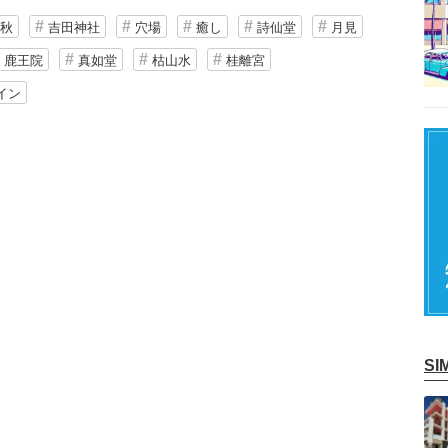
秋
吉田神社
穴場
癒し
詩仙堂
月見
鹿王院
真如堂
枯山水
桂離宮
イン
S
記事を読む