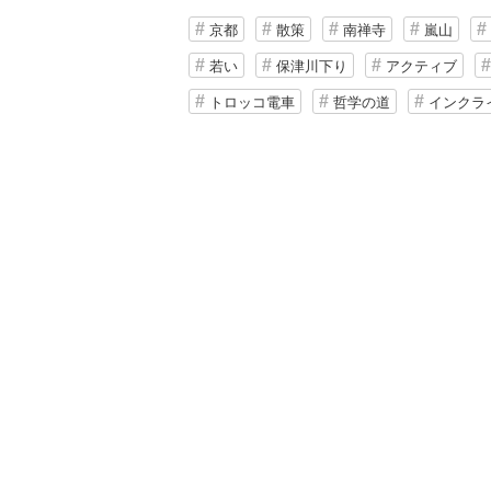
京都
散策
南禅寺
嵐山
若い
保津川下り
アクティブ
トロッコ電車
哲学の道
インクラ