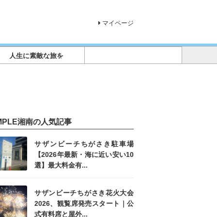
マイページ
人生に素敵な旅を
IMPLE湘南の人気記事
サザンビーチちがさき駐車場
【2026年最新・海に近い安い10
選】最大料金有...
サザンビーチちがさき花火大会
2026、観覧席発売スタート｜公
式有料席と屋外...