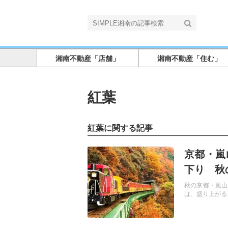
湘南不動産「店舗」
湘南不動産「住む」
紅葉
紅葉に関する記事
記事を読む
京都・嵐
下り 秋
秋の京都・嵐山
は、盛り上がる