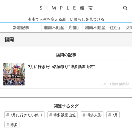
湘南で人生を変える新しい暮らしを見つける
新着記事
湘南不動産「店舗」
湘南不動産「住む」
湘
福岡
福岡の記事
7月に行きたい名物祭り”博多祇園山笠”
SIMPLE湘南 編集部
関連するタグ
7月に行きたい祭り
博多祇園山笠
博多人形
7月
博多