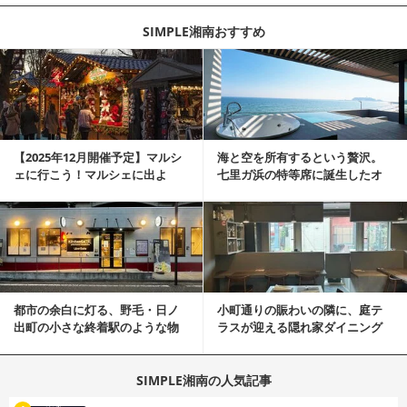
SIMPLE湘南おすすめ
記事を読む
【2025年12月開催予定】マルシ
海と空を所有するという贅沢。
ェに行こう！マルシェに出よ
七里ガ浜の特等席に誕生したオ
う！湘南マルシ...
ーシャンリゾート邸宅
記事を読む
都市の余白に灯る、野毛・日ノ
小町通りの賑わいの隣に、庭テ
出町の小さな終着駅のような物
ラスが迎える隠れ家ダイニング
件
居抜き物件
SIMPLE湘南の人気記事