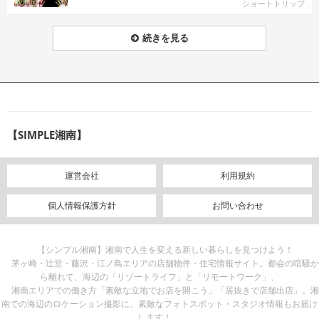
ショートトリップ
続きを見る
【SIMPLE湘南】
運営会社
利用規約
個人情報保護方針
お問い合わせ
【シンプル湘南】湘南で人生を変える新しい暮らしを見つけよう！
茅ヶ崎・辻堂・藤沢・江ノ島エリアの店舗物件・住宅情報サイト。都会の喧騒か
ら離れて、海辺の「リゾートライフ」と「リモートワーク」、
湘南エリアでの働き方「素敵な立地でお店を開こう」「居抜きで店舗出店」。湘
南での海辺のロケーション撮影に、素敵なフォトスポット・スタジオ情報もお届け
します！