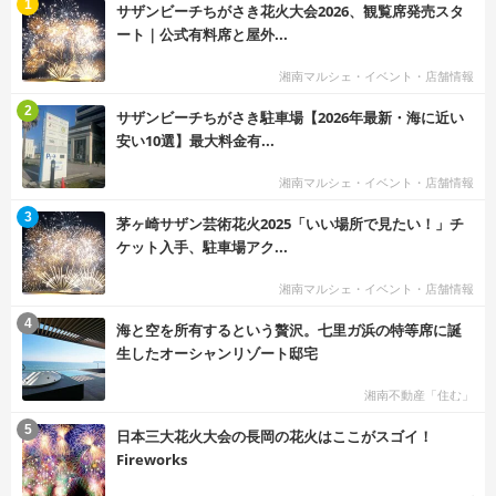
む
1
サザンビーチちがさき花火大会2026、観覧席発売スタ
ート｜公式有料席と屋外...
湘南マルシェ・イベント・店舗情報
む
2
サザンビーチちがさき駐車場【2026年最新・海に近い
安い10選】最大料金有...
湘南マルシェ・イベント・店舗情報
む
3
茅ヶ崎サザン芸術花火2025「いい場所で見たい！」チ
ケット入手、駐車場アク...
湘南マルシェ・イベント・店舗情報
む
4
海と空を所有するという贅沢。七里ガ浜の特等席に誕
生したオーシャンリゾート邸宅
湘南不動産「住む」
む
5
日本三大花火大会の長岡の花火はここがスゴイ！
Fireworks