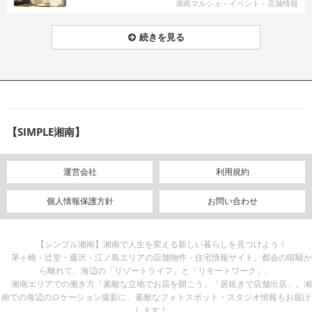
湘南マルシェ・イベント・店舗情報
続きを見る
【SIMPLE湘南】
運営会社
利用規約
個人情報保護方針
お問い合わせ
【シンプル湘南】湘南で人生を変える新しい暮らしを見つけよう！
茅ヶ崎・辻堂・藤沢・江ノ島エリアの店舗物件・住宅情報サイト。都会の喧騒か
ら離れて、海辺の「リゾートライフ」と「リモートワーク」、
湘南エリアでの働き方「素敵な立地でお店を開こう」「居抜きで店舗出店」。湘
南での海辺のロケーション撮影に、素敵なフォトスポット・スタジオ情報もお届け
します！