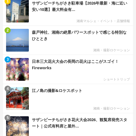
む
1
サザンビーチちがさき駐車場【2026年最新・海に近い
安い10選】最大料金有...
湘南マルシェ・イベント・店舗情報
む
2
森戸神社、湘南の絶景パワースポットで感じる特別な
ひととき
湘南・撮影ロケーション
む
3
日本三大花火大会の長岡の花火はここがスゴイ！
Fireworks
ショートトリップ
む
4
江ノ島の撮影&ロケスポット
湘南・撮影ロケーション
む
5
サザンビーチちがさき花火大会2026、観覧席発売スタ
ート｜公式有料席と屋外...