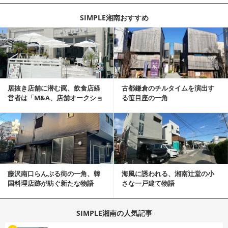
SIMPLE湘南おすすめ
記事を読む
居抜き店舗に潜む罠、飲食店経
古都鎌倉のチルタイムを演出す
営者は「M&A、店舗オークショ
る笹目座の一角
ン、居抜...
記事を読む
藤沢南口らんぶる街の一角、韓
海風に誘われる、湘南辻堂の小
国料理店跡が紡ぐ新たな物語
さな一戸建て物語
SIMPLE湘南の人気記事