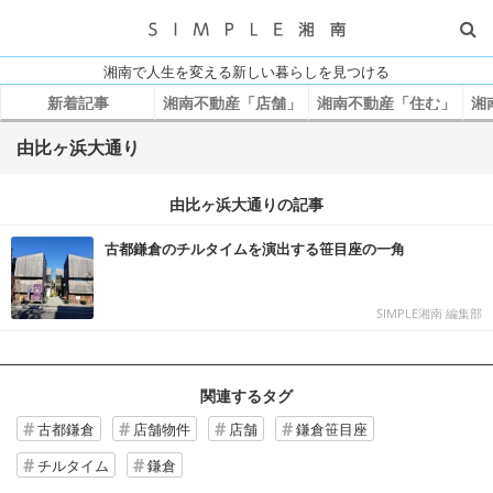
湘南で人生を変える新しい暮らしを見つける
新着記事
湘南不動産「店舗」
湘南不動産「住む」
湘
由比ヶ浜大通り
由比ヶ浜大通りの記事
古都鎌倉のチルタイムを演出する笹目座の一角
SIMPLE湘南 編集部
関連するタグ
古都鎌倉
店舗物件
店舗
鎌倉笹目座
チルタイム
鎌倉