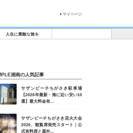
マイページ
人生に素敵な旅を
IMPLE湘南の人気記事
サザンビーチちがさき駐車場
【2026年最新・海に近い安い10
選】最大料金有...
サザンビーチちがさき花火大会
2026、観覧席発売スタート｜公
式有料席と屋外...