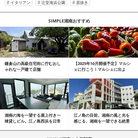
イタリアン
辻堂海浜公園
居抜き
SIMPLE湘南おすすめ
記事を読む
鎌倉山の高級住宅街に佇むおし
【2025年10月開催予定】マルシ
ゃれな一戸建て店舗
ェに行こう！マルシェに出よ
う！湘南マルシェ情報
記事を読む
湘南の海を一望する屋上付き一
江ノ島の目前。湘南の風と光を
棟貸しビル。江ノ島西浜を日常
感じる、湘南を一望できる絶景
にできる特別な物件
の物件