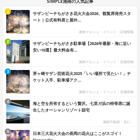
SIMPLE湘南の人気記事
む
1
サザンビーチちがさき花火大会2026、観覧席発売スタ
ート｜公式有料席と屋外...
湘南マルシェ・イベント・店舗情報
む
2
サザンビーチちがさき駐車場【2026年最新・海に近い
安い10選】最大料金有...
湘南マルシェ・イベント・店舗情報
む
3
茅ヶ崎サザン芸術花火2025「いい場所で見たい！」チ
ケット入手、駐車場アク...
湘南マルシェ・イベント・店舗情報
む
4
海と空を所有するという贅沢。七里ガ浜の特等席に誕
生したオーシャンリゾート邸宅
湘南不動産「住む」
む
5
日本三大花火大会の長岡の花火はここがスゴイ！
Fireworks