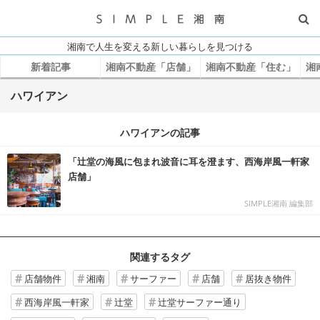
湘南で人生を変える新しい暮らしを見つける
新着記事
湘南不動産「店舗」
湘南不動産「住む」
湘
ハワイアン
ハワイアンの記事
「辻堂の海風に包まれ波音に耳を澄ます、西海岸風一軒家
店舗」
SIMPLE湘南 編集部
関連するタグ
店舗物件
湘南
サーファー
店舗
居抜き物件
西海岸風一軒家
辻堂
辻堂サーファー通り